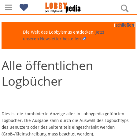
[
]
schließen
Die Welt des Lobbyismus entdecken.
Jetzt
unseren Newsletter bestellen.
Alle öffentlichen
Navigation
Logbücher
Über Lobbypedia
Inhalt A-Z
Artikel nach Kategorien
Dies ist die kombinierte Anzeige aller in Lobbypedia geführten
Logbücher. Die Ausgabe kann durch die Auswahl des Logbuchtyps,
FAQ
des Benutzers oder des Seitentitels eingeschränkt werden
(Groß-/Kleinschreibung muss beachtet werden).