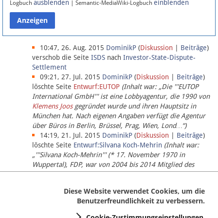
ausblenden
einblenden
Logbuch
| Semantic-MediaWiki-Logbuch
Datenschutz
Über Lobbypedia
10:47, 26. Aug. 2015
DominikP
(
Diskussion
|
Beiträge
)
verschob die Seite
ISDS
nach
Investor-State-Dispute-
Settlement
Impressum
09:21, 27. Jul. 2015
DominikP
(
Diskussion
|
Beiträge
)
löschte Seite
Entwurf:EUTOP
(Inhalt war: „Die '''EUTOP
International GmbH''' ist eine Lobbyagentur, die 1990 von
Klemens Joos
gegründet wurde und ihren Hauptsitz in
München hat. Nach eigenen Angaben verfügt die Agentur
über Büros in Berlin, Brüssel, Prag, Wien, Lond…“)
14:19, 21. Jul. 2015
DominikP
(
Diskussion
|
Beiträge
)
löschte Seite
Entwurf:Silvana Koch-Mehrin
(Inhalt war:
„'''Silvana Koch-Mehrin''' (* 17. November 1970 in
Wuppertal), FDP, war von 2004 bis 2014 Mitglied des
Europäischen Parlaments, seit November 2014 ist sie für
die Lob…“ (einziger Bearbeiter:
DominikP
))
Diese Website verwendet Cookies, um die
Benutzerfreundlichkeit zu verbessern.
Cookie-Zustimmungseinstellungen