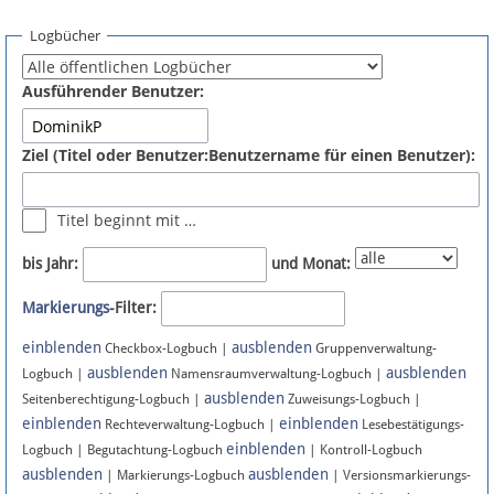
Spenden
Logbücher
Fördermitglied werden
Ausführender Benutzer:
Fehler melden
Ziel (Titel oder Benutzer:Benutzername für einen Benutzer):
Vernetzen
Titel beginnt mit …
Newsletter
bis Jahr:
und Monat:
Bluesky
Markierungs
-Filter:
einblenden
ausblenden
Facebook
Checkbox-Logbuch |
Gruppenverwaltung-
ausblenden
ausblenden
Logbuch |
Namensraumverwaltung-Logbuch |
ausblenden
Instagram
Seitenberechtigung-Logbuch |
Zuweisungs-Logbuch |
einblenden
einblenden
Rechteverwaltung-Logbuch |
Lesebestätigungs-
einblenden
Logbuch | Begutachtung-Logbuch
| Kontroll-Logbuch
ausblenden
ausblenden
| Markierungs-Logbuch
| Versionsmarkierungs-
Anmelden