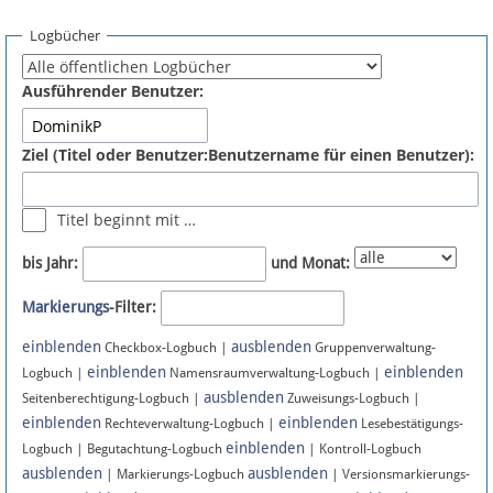
Spenden
Logbücher
Fördermitglied werden
Ausführender Benutzer:
Fehler melden
Ziel (Titel oder Benutzer:Benutzername für einen Benutzer):
Vernetzen
Titel beginnt mit …
Newsletter
bis Jahr:
und Monat:
Bluesky
Markierungs
-Filter:
einblenden
ausblenden
Facebook
Checkbox-Logbuch |
Gruppenverwaltung-
einblenden
einblenden
Logbuch |
Namensraumverwaltung-Logbuch |
ausblenden
Instagram
Seitenberechtigung-Logbuch |
Zuweisungs-Logbuch |
einblenden
einblenden
Rechteverwaltung-Logbuch |
Lesebestätigungs-
einblenden
Logbuch | Begutachtung-Logbuch
| Kontroll-Logbuch
ausblenden
ausblenden
| Markierungs-Logbuch
| Versionsmarkierungs-
Anmelden