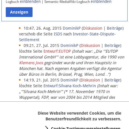
einblenden
einblenden
Logbuch
| Semantic-MediaWiki-Logbuch
Datenschutz
Über Lobbypedia
10:47, 26. Aug. 2015
DominikP
(
Diskussion
|
Beiträge
)
verschob die Seite
ISDS
nach
Investor-State-Dispute-
Settlement
Impressum
09:21, 27. Jul. 2015
DominikP
(
Diskussion
|
Beiträge
)
löschte Seite
Entwurf:EUTOP
(Inhalt war: „Die '''EUTOP
International GmbH''' ist eine Lobbyagentur, die 1990 von
Klemens Joos
gegründet wurde und ihren Hauptsitz in
München hat. Nach eigenen Angaben verfügt die Agentur
über Büros in Berlin, Brüssel, Prag, Wien, Lond…“)
14:19, 21. Jul. 2015
DominikP
(
Diskussion
|
Beiträge
)
löschte Seite
Entwurf:Silvana Koch-Mehrin
(Inhalt war:
„'''Silvana Koch-Mehrin''' (* 17. November 1970 in
Wuppertal), FDP, war von 2004 bis 2014 Mitglied des
Europäischen Parlaments, seit November 2014 ist sie für
die Lob…“ (einziger Bearbeiter:
DominikP
))
Diese Website verwendet Cookies, um die
Benutzerfreundlichkeit zu verbessern.
Cookie-Zustimmungseinstellungen