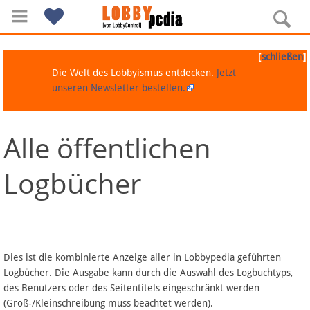
[
]
schließen
Die Welt des Lobbyismus entdecken.
Jetzt
unseren Newsletter bestellen.
Alle öffentlichen
Navigation
Logbücher
Über Lobbypedia
Inhalt A-Z
Artikel nach Kategorien
Dies ist die kombinierte Anzeige aller in Lobbypedia geführten
Logbücher. Die Ausgabe kann durch die Auswahl des Logbuchtyps,
FAQ
des Benutzers oder des Seitentitels eingeschränkt werden
(Groß-/Kleinschreibung muss beachtet werden).