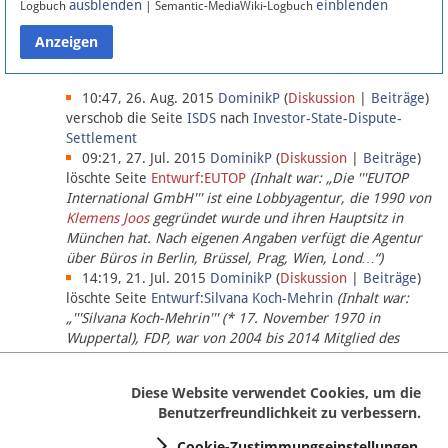
ausblenden
einblenden
Logbuch
| Semantic-MediaWiki-Logbuch
Datenschutz
Über Lobbypedia
10:47, 26. Aug. 2015
DominikP
(
Diskussion
|
Beiträge
)
verschob die Seite
ISDS
nach
Investor-State-Dispute-
Settlement
Impressum
09:21, 27. Jul. 2015
DominikP
(
Diskussion
|
Beiträge
)
löschte Seite
Entwurf:EUTOP
(Inhalt war: „Die '''EUTOP
International GmbH''' ist eine Lobbyagentur, die 1990 von
Klemens Joos
gegründet wurde und ihren Hauptsitz in
München hat. Nach eigenen Angaben verfügt die Agentur
über Büros in Berlin, Brüssel, Prag, Wien, Lond…“)
14:19, 21. Jul. 2015
DominikP
(
Diskussion
|
Beiträge
)
löschte Seite
Entwurf:Silvana Koch-Mehrin
(Inhalt war:
„'''Silvana Koch-Mehrin''' (* 17. November 1970 in
Wuppertal), FDP, war von 2004 bis 2014 Mitglied des
Europäischen Parlaments, seit November 2014 ist sie für
die Lob…“ (einziger Bearbeiter:
DominikP
))
Diese Website verwendet Cookies, um die
Benutzerfreundlichkeit zu verbessern.
Cookie-Zustimmungseinstellungen