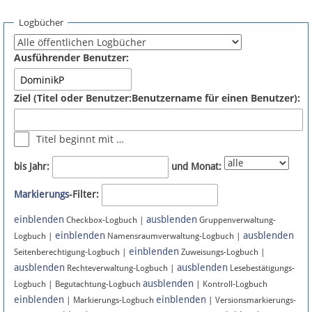
Spenden
Logbücher
Fördermitglied werden
Ausführender Benutzer:
Fehler melden
Ziel (Titel oder Benutzer:Benutzername für einen Benutzer):
Vernetzen
Titel beginnt mit …
Newsletter
bis Jahr:
und Monat:
Bluesky
Markierungs
-Filter:
einblenden
ausblenden
Facebook
Checkbox-Logbuch |
Gruppenverwaltung-
einblenden
ausblenden
Logbuch |
Namensraumverwaltung-Logbuch |
einblenden
Instagram
Seitenberechtigung-Logbuch |
Zuweisungs-Logbuch |
ausblenden
ausblenden
Rechteverwaltung-Logbuch |
Lesebestätigungs-
ausblenden
Logbuch | Begutachtung-Logbuch
| Kontroll-Logbuch
einblenden
einblenden
| Markierungs-Logbuch
| Versionsmarkierungs-
Anmelden