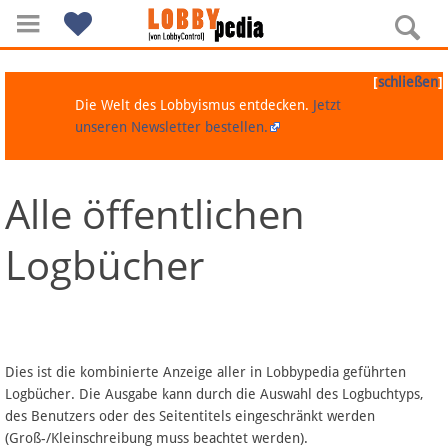
[
]
schließen
Die Welt des Lobbyismus entdecken.
Jetzt
unseren Newsletter bestellen.
Alle öffentlichen
Navigation
Logbücher
Über Lobbypedia
Inhalt A-Z
Artikel nach Kategorien
Dies ist die kombinierte Anzeige aller in Lobbypedia geführten
Logbücher. Die Ausgabe kann durch die Auswahl des Logbuchtyps,
FAQ
des Benutzers oder des Seitentitels eingeschränkt werden
(Groß-/Kleinschreibung muss beachtet werden).