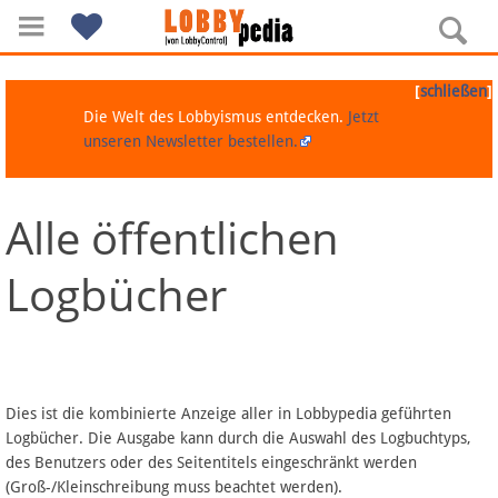
[
]
schließen
Die Welt des Lobbyismus entdecken.
Jetzt
unseren Newsletter bestellen.
Alle öffentlichen
Navigation
Logbücher
Über Lobbypedia
Inhalt A-Z
Artikel nach Kategorien
Dies ist die kombinierte Anzeige aller in Lobbypedia geführten
Logbücher. Die Ausgabe kann durch die Auswahl des Logbuchtyps,
FAQ
des Benutzers oder des Seitentitels eingeschränkt werden
(Groß-/Kleinschreibung muss beachtet werden).