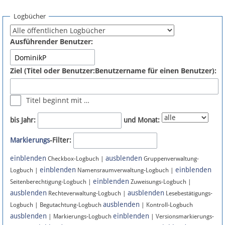
Spenden
Logbücher
Fördermitglied werden
Ausführender Benutzer:
Fehler melden
Ziel (Titel oder Benutzer:Benutzername für einen Benutzer):
Vernetzen
Titel beginnt mit …
Newsletter
bis Jahr:
und Monat:
Bluesky
Markierungs
-Filter:
einblenden
ausblenden
Facebook
Checkbox-Logbuch |
Gruppenverwaltung-
einblenden
einblenden
Logbuch |
Namensraumverwaltung-Logbuch |
einblenden
Instagram
Seitenberechtigung-Logbuch |
Zuweisungs-Logbuch |
ausblenden
ausblenden
Rechteverwaltung-Logbuch |
Lesebestätigungs-
ausblenden
Logbuch | Begutachtung-Logbuch
| Kontroll-Logbuch
ausblenden
einblenden
| Markierungs-Logbuch
| Versionsmarkierungs-
Anmelden