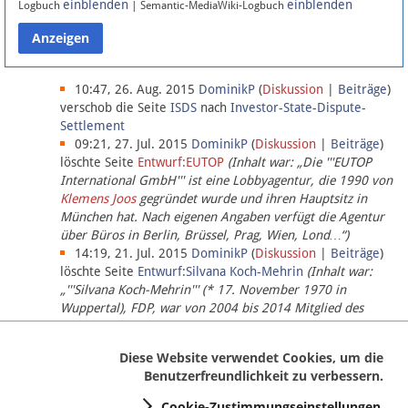
einblenden
einblenden
Logbuch
| Semantic-MediaWiki-Logbuch
Datenschutz
Über Lobbypedia
10:47, 26. Aug. 2015
DominikP
(
Diskussion
|
Beiträge
)
verschob die Seite
ISDS
nach
Investor-State-Dispute-
Settlement
Impressum
09:21, 27. Jul. 2015
DominikP
(
Diskussion
|
Beiträge
)
löschte Seite
Entwurf:EUTOP
(Inhalt war: „Die '''EUTOP
International GmbH''' ist eine Lobbyagentur, die 1990 von
Klemens Joos
gegründet wurde und ihren Hauptsitz in
München hat. Nach eigenen Angaben verfügt die Agentur
über Büros in Berlin, Brüssel, Prag, Wien, Lond…“)
14:19, 21. Jul. 2015
DominikP
(
Diskussion
|
Beiträge
)
löschte Seite
Entwurf:Silvana Koch-Mehrin
(Inhalt war:
„'''Silvana Koch-Mehrin''' (* 17. November 1970 in
Wuppertal), FDP, war von 2004 bis 2014 Mitglied des
Europäischen Parlaments, seit November 2014 ist sie für
die Lob…“ (einziger Bearbeiter:
DominikP
))
Diese Website verwendet Cookies, um die
Benutzerfreundlichkeit zu verbessern.
Cookie-Zustimmungseinstellungen