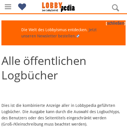
[
]
schließen
Die Welt des Lobbyismus entdecken.
Jetzt
unseren Newsletter bestellen.
Alle öffentlichen
Navigation
Logbücher
Über Lobbypedia
Inhalt A-Z
Artikel nach Kategorien
Dies ist die kombinierte Anzeige aller in Lobbypedia geführten
Logbücher. Die Ausgabe kann durch die Auswahl des Logbuchtyps,
FAQ
des Benutzers oder des Seitentitels eingeschränkt werden
(Groß-/Kleinschreibung muss beachtet werden).