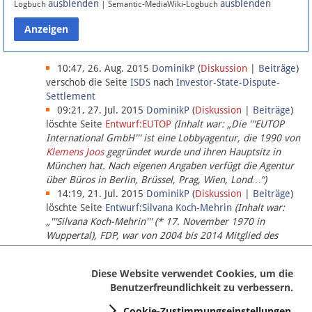
ausblenden
ausblenden
Logbuch
| Semantic-MediaWiki-Logbuch
Datenschutz
Über Lobbypedia
10:47, 26. Aug. 2015
DominikP
(
Diskussion
|
Beiträge
)
verschob die Seite
ISDS
nach
Investor-State-Dispute-
Settlement
Impressum
09:21, 27. Jul. 2015
DominikP
(
Diskussion
|
Beiträge
)
löschte Seite
Entwurf:EUTOP
(Inhalt war: „Die '''EUTOP
International GmbH''' ist eine Lobbyagentur, die 1990 von
Klemens Joos
gegründet wurde und ihren Hauptsitz in
München hat. Nach eigenen Angaben verfügt die Agentur
über Büros in Berlin, Brüssel, Prag, Wien, Lond…“)
14:19, 21. Jul. 2015
DominikP
(
Diskussion
|
Beiträge
)
löschte Seite
Entwurf:Silvana Koch-Mehrin
(Inhalt war:
„'''Silvana Koch-Mehrin''' (* 17. November 1970 in
Wuppertal), FDP, war von 2004 bis 2014 Mitglied des
Europäischen Parlaments, seit November 2014 ist sie für
die Lob…“ (einziger Bearbeiter:
DominikP
))
Diese Website verwendet Cookies, um die
Benutzerfreundlichkeit zu verbessern.
Cookie-Zustimmungseinstellungen