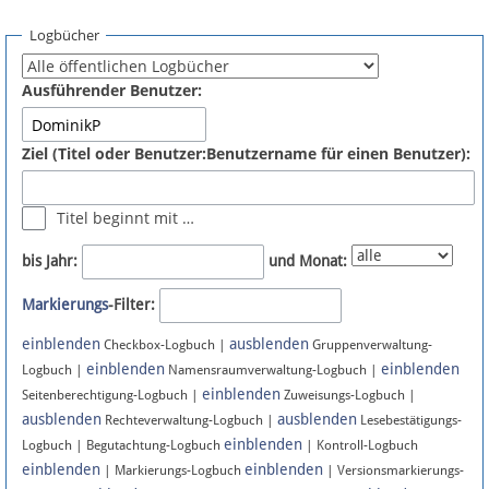
Spenden
Logbücher
Fördermitglied werden
Ausführender Benutzer:
Fehler melden
Ziel (Titel oder Benutzer:Benutzername für einen Benutzer):
Vernetzen
Titel beginnt mit …
Newsletter
bis Jahr:
und Monat:
Bluesky
Markierungs
-Filter:
einblenden
ausblenden
Facebook
Checkbox-Logbuch |
Gruppenverwaltung-
einblenden
einblenden
Logbuch |
Namensraumverwaltung-Logbuch |
einblenden
Instagram
Seitenberechtigung-Logbuch |
Zuweisungs-Logbuch |
ausblenden
ausblenden
Rechteverwaltung-Logbuch |
Lesebestätigungs-
einblenden
Logbuch | Begutachtung-Logbuch
| Kontroll-Logbuch
einblenden
einblenden
| Markierungs-Logbuch
| Versionsmarkierungs-
Anmelden