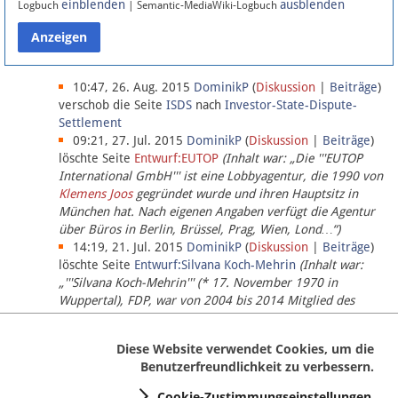
einblenden
ausblenden
Logbuch
| Semantic-MediaWiki-Logbuch
Datenschutz
Über Lobbypedia
10:47, 26. Aug. 2015
DominikP
(
Diskussion
|
Beiträge
)
verschob die Seite
ISDS
nach
Investor-State-Dispute-
Settlement
Impressum
09:21, 27. Jul. 2015
DominikP
(
Diskussion
|
Beiträge
)
löschte Seite
Entwurf:EUTOP
(Inhalt war: „Die '''EUTOP
International GmbH''' ist eine Lobbyagentur, die 1990 von
Klemens Joos
gegründet wurde und ihren Hauptsitz in
München hat. Nach eigenen Angaben verfügt die Agentur
über Büros in Berlin, Brüssel, Prag, Wien, Lond…“)
14:19, 21. Jul. 2015
DominikP
(
Diskussion
|
Beiträge
)
löschte Seite
Entwurf:Silvana Koch-Mehrin
(Inhalt war:
„'''Silvana Koch-Mehrin''' (* 17. November 1970 in
Wuppertal), FDP, war von 2004 bis 2014 Mitglied des
Europäischen Parlaments, seit November 2014 ist sie für
die Lob…“ (einziger Bearbeiter:
DominikP
))
Diese Website verwendet Cookies, um die
Benutzerfreundlichkeit zu verbessern.
Cookie-Zustimmungseinstellungen