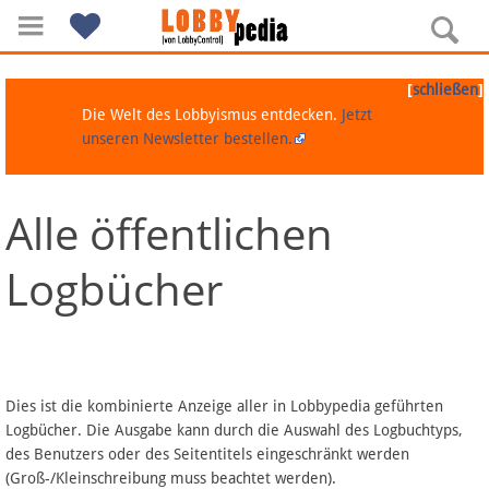
[
]
schließen
Die Welt des Lobbyismus entdecken.
Jetzt
unseren Newsletter bestellen.
Alle öffentlichen
Navigation
Logbücher
Über Lobbypedia
Inhalt A-Z
Artikel nach Kategorien
Dies ist die kombinierte Anzeige aller in Lobbypedia geführten
Logbücher. Die Ausgabe kann durch die Auswahl des Logbuchtyps,
FAQ
des Benutzers oder des Seitentitels eingeschränkt werden
(Groß-/Kleinschreibung muss beachtet werden).