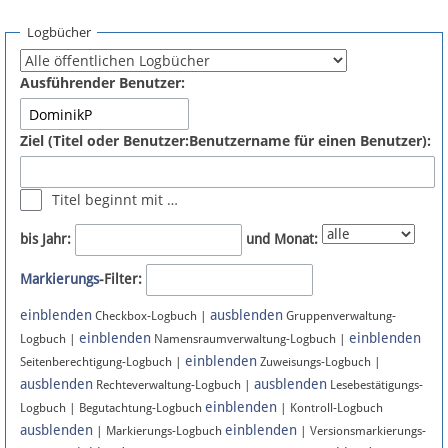
Spenden
Logbücher
Fördermitglied werden
Ausführender Benutzer:
Fehler melden
Ziel (Titel oder Benutzer:Benutzername für einen Benutzer):
Vernetzen
Titel beginnt mit …
Newsletter
bis Jahr:
und Monat:
Bluesky
Markierungs
-Filter:
einblenden
ausblenden
Facebook
Checkbox-Logbuch |
Gruppenverwaltung-
einblenden
einblenden
Logbuch |
Namensraumverwaltung-Logbuch |
einblenden
Instagram
Seitenberechtigung-Logbuch |
Zuweisungs-Logbuch |
ausblenden
ausblenden
Rechteverwaltung-Logbuch |
Lesebestätigungs-
einblenden
Logbuch | Begutachtung-Logbuch
| Kontroll-Logbuch
ausblenden
einblenden
| Markierungs-Logbuch
| Versionsmarkierungs-
Anmelden