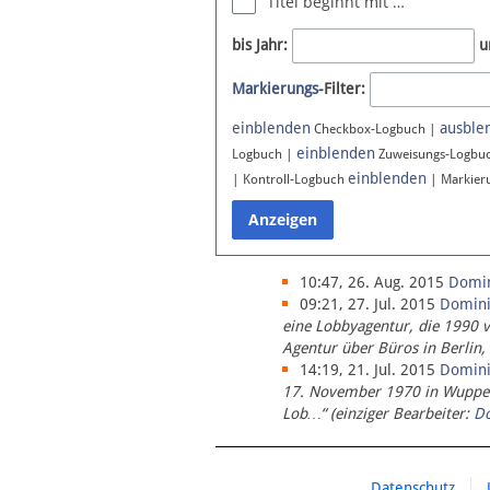
Titel beginnt mit …
Newsletter
bis Jahr:
u
Bluesky
Markierungs
-Filter:
Facebook
Instagram
einblenden
ausble
Checkbox-Logbuch |
einblenden
Logbuch |
Zuweisungs-Logbu
einblenden
| Kontroll-Logbuch
| Markier
10:47, 26. Aug. 2015
Domi
09:21, 27. Jul. 2015
Domin
eine Lobbyagentur, die 1990 
Agentur über Büros in Berlin,
14:19, 21. Jul. 2015
Domin
17. November 1970 in Wupperta
Lob…“ (einziger Bearbeiter:
D
Datenschutz