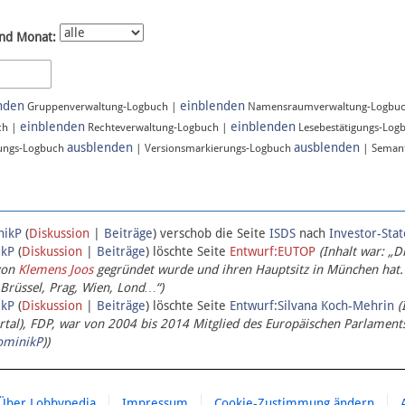
nd Monat:
nden
einblenden
Gruppenverwaltung-Logbuch |
Namensraumverwaltung-Logbu
einblenden
einblenden
ch |
Rechteverwaltung-Logbuch |
Lesebestätigungs-Log
ausblenden
ausblenden
ungs-Logbuch
| Versionsmarkierungs-Logbuch
| Semant
nikP
(
Diskussion
|
Beiträge
)
verschob die Seite
ISDS
nach
Investor-Sta
ikP
(
Diskussion
|
Beiträge
)
löschte Seite
Entwurf:EUTOP
(Inhalt war: „D
von
Klemens Joos
gegründet wurde und ihren Hauptsitz in München hat.
 Brüssel, Prag, Wien, Lond…“)
ikP
(
Diskussion
|
Beiträge
)
löschte Seite
Entwurf:Silvana Koch-Mehrin
(
l), FDP, war von 2004 bis 2014 Mitglied des Europäischen Parlaments,
ominikP
))
Über Lobbypedia
Impressum
Cookie-Zustimmung ändern