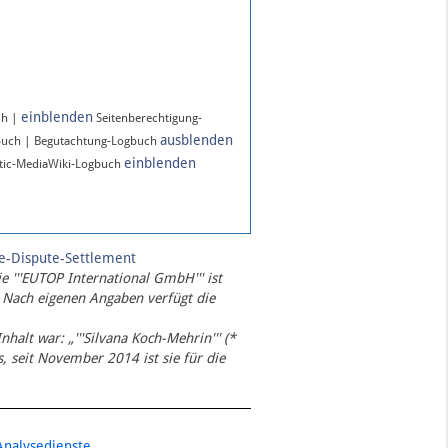
einblenden
ch |
Seitenberechtigung-
ausblenden
buch | Begutachtung-Logbuch
einblenden
ic-MediaWiki-Logbuch
te-Dispute-Settlement
ie '''EUTOP International GmbH''' ist
 Nach eigenen Angaben verfügt die
Inhalt war: „'''Silvana Koch-Mehrin''' (*
 seit November 2014 ist sie für die
Analysedienste