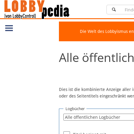
Die Welt des Lobbyismus e
Navigation
Alle öffentli
Über Lobbypedia
Inhalt A-Z
Artikel nach Kategorien
FAQ
Dies ist die kombinierte Anzeige aller
oder des Seitentitels eingeschränkt w
Spenden
Fördermitglied werden
Logbücher
Fehler melden
Vernetzen