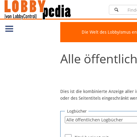
Die Welt des Lobbyismus e
Navigation
Alle öffentli
Über Lobbypedia
Inhalt A-Z
Artikel nach Kategorien
FAQ
Dies ist die kombinierte Anzeige aller
oder des Seitentitels eingeschränkt w
Spenden
Fördermitglied werden
Logbücher
Fehler melden
Vernetzen