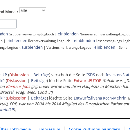
nd Monat:
nden
einblenden
Gruppenverwaltung-Logbuch |
Namensraumverwaltung-Logbu
einblenden
einblenden
ch |
Rechteverwaltung-Logbuch |
Lesebestätigungs-Log
ausblenden
einblenden
ungs-Logbuch
| Versionsmarkierungs-Logbuch
| Semant
nikP
(
Diskussion
|
Beiträge
)
verschob die Seite
ISDS
nach
Investor-Sta
ikP
(
Diskussion
|
Beiträge
)
löschte Seite
Entwurf:EUTOP
(Inhalt war: „D
von
Klemens Joos
gegründet wurde und ihren Hauptsitz in München hat.
 Brüssel, Prag, Wien, Lond…“)
ikP
(
Diskussion
|
Beiträge
)
löschte Seite
Entwurf:Silvana Koch-Mehrin
(
l), FDP, war von 2004 bis 2014 Mitglied des Europäischen Parlaments,
ominikP
))
Über Lobbypedia
Impressum
Cookie-Zustimmung ändern