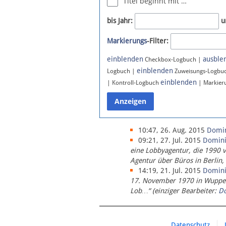
Titel beginnt mit …
Newsletter
bis Jahr:
u
Bluesky
Markierungs
-Filter:
Facebook
Instagram
einblenden
ausble
Checkbox-Logbuch |
einblenden
Logbuch |
Zuweisungs-Logbu
einblenden
| Kontroll-Logbuch
| Markier
10:47, 26. Aug. 2015
Domi
09:21, 27. Jul. 2015
Domin
eine Lobbyagentur, die 1990 
Agentur über Büros in Berlin,
14:19, 21. Jul. 2015
Domin
17. November 1970 in Wupperta
Lob…“ (einziger Bearbeiter:
D
Datenschutz