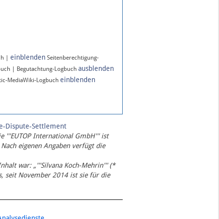
einblenden
ch |
Seitenberechtigung-
ausblenden
buch | Begutachtung-Logbuch
einblenden
ic-MediaWiki-Logbuch
te-Dispute-Settlement
ie '''EUTOP International GmbH''' ist
 Nach eigenen Angaben verfügt die
Inhalt war: „'''Silvana Koch-Mehrin''' (*
 seit November 2014 ist sie für die
Analysedienste