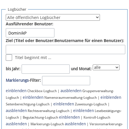
Spenden
Logbücher
Fördermitglied werden
Ausführender Benutzer:
Fehler melden
Ziel (Titel oder Benutzer:Benutzername für einen Benutzer):
Vernetzen
Titel beginnt mit …
Newsletter
bis Jahr:
und Monat:
Bluesky
Markierungs
-Filter:
einblenden
ausblenden
Facebook
Checkbox-Logbuch |
Gruppenverwaltung-
einblenden
einblenden
Logbuch |
Namensraumverwaltung-Logbuch |
einblenden
Instagram
Seitenberechtigung-Logbuch |
Zuweisungs-Logbuch |
ausblenden
einblenden
Rechteverwaltung-Logbuch |
Lesebestätigungs-
einblenden
Logbuch | Begutachtung-Logbuch
| Kontroll-Logbuch
ausblenden
ausblenden
| Markierungs-Logbuch
| Versionsmarkierungs-
Anmelden