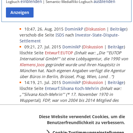
einblenden
ausblenden
Logbuch
| Semantic-MediaWiki-Logbuch
Datenschutz
Über Lobbypedia
10:47, 26. Aug. 2015
DominikP
(
Diskussion
|
Beiträge
)
verschob die Seite
ISDS
nach
Investor-State-Dispute-
Settlement
Impressum
09:21, 27. Jul. 2015
DominikP
(
Diskussion
|
Beiträge
)
löschte Seite
Entwurf:EUTOP
(Inhalt war: „Die '''EUTOP
International GmbH''' ist eine Lobbyagentur, die 1990 von
Klemens Joos
gegründet wurde und ihren Hauptsitz in
München hat. Nach eigenen Angaben verfügt die Agentur
über Büros in Berlin, Brüssel, Prag, Wien, Lond…“)
14:19, 21. Jul. 2015
DominikP
(
Diskussion
|
Beiträge
)
löschte Seite
Entwurf:Silvana Koch-Mehrin
(Inhalt war:
„'''Silvana Koch-Mehrin''' (* 17. November 1970 in
Wuppertal), FDP, war von 2004 bis 2014 Mitglied des
Europäischen Parlaments, seit November 2014 ist sie für
die Lob…“ (einziger Bearbeiter:
DominikP
))
Diese Website verwendet Cookies, um die
Benutzerfreundlichkeit zu verbessern.
Cookie-Zustimmungseinstellungen