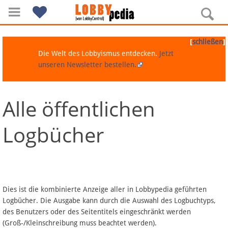
[
]
schließen
Die Welt des Lobbyismus entdecken.
Jetzt
unseren Newsletter bestellen.
Alle öffentlichen
Navigation
Logbücher
Über Lobbypedia
Inhalt A-Z
Artikel nach Kategorien
Dies ist die kombinierte Anzeige aller in Lobbypedia geführten
Logbücher. Die Ausgabe kann durch die Auswahl des Logbuchtyps,
FAQ
des Benutzers oder des Seitentitels eingeschränkt werden
(Groß-/Kleinschreibung muss beachtet werden).