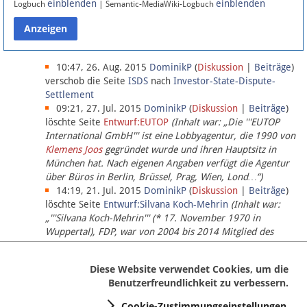
einblenden
einblenden
Logbuch
| Semantic-MediaWiki-Logbuch
Datenschutz
Über Lobbypedia
10:47, 26. Aug. 2015
DominikP
(
Diskussion
|
Beiträge
)
verschob die Seite
ISDS
nach
Investor-State-Dispute-
Settlement
Impressum
09:21, 27. Jul. 2015
DominikP
(
Diskussion
|
Beiträge
)
löschte Seite
Entwurf:EUTOP
(Inhalt war: „Die '''EUTOP
International GmbH''' ist eine Lobbyagentur, die 1990 von
Klemens Joos
gegründet wurde und ihren Hauptsitz in
München hat. Nach eigenen Angaben verfügt die Agentur
über Büros in Berlin, Brüssel, Prag, Wien, Lond…“)
14:19, 21. Jul. 2015
DominikP
(
Diskussion
|
Beiträge
)
löschte Seite
Entwurf:Silvana Koch-Mehrin
(Inhalt war:
„'''Silvana Koch-Mehrin''' (* 17. November 1970 in
Wuppertal), FDP, war von 2004 bis 2014 Mitglied des
Europäischen Parlaments, seit November 2014 ist sie für
die Lob…“ (einziger Bearbeiter:
DominikP
))
Diese Website verwendet Cookies, um die
Benutzerfreundlichkeit zu verbessern.
Cookie-Zustimmungseinstellungen