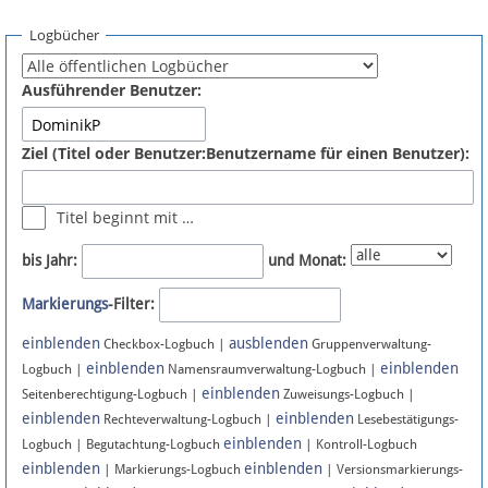
Spenden
Logbücher
Fördermitglied werden
Ausführender Benutzer:
Fehler melden
Ziel (Titel oder Benutzer:Benutzername für einen Benutzer):
Vernetzen
Titel beginnt mit …
Newsletter
bis Jahr:
und Monat:
Bluesky
Markierungs
-Filter:
einblenden
ausblenden
Facebook
Checkbox-Logbuch |
Gruppenverwaltung-
einblenden
einblenden
Logbuch |
Namensraumverwaltung-Logbuch |
einblenden
Instagram
Seitenberechtigung-Logbuch |
Zuweisungs-Logbuch |
einblenden
einblenden
Rechteverwaltung-Logbuch |
Lesebestätigungs-
einblenden
Logbuch | Begutachtung-Logbuch
| Kontroll-Logbuch
einblenden
einblenden
| Markierungs-Logbuch
| Versionsmarkierungs-
Anmelden