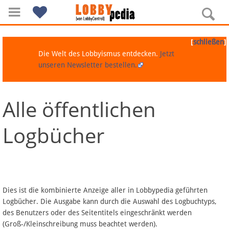
[
]
schließen
Die Welt des Lobbyismus entdecken.
Jetzt
unseren Newsletter bestellen.
Alle öffentlichen
Navigation
Logbücher
Über Lobbypedia
Inhalt A-Z
Artikel nach Kategorien
Dies ist die kombinierte Anzeige aller in Lobbypedia geführten
Logbücher. Die Ausgabe kann durch die Auswahl des Logbuchtyps,
FAQ
des Benutzers oder des Seitentitels eingeschränkt werden
(Groß-/Kleinschreibung muss beachtet werden).