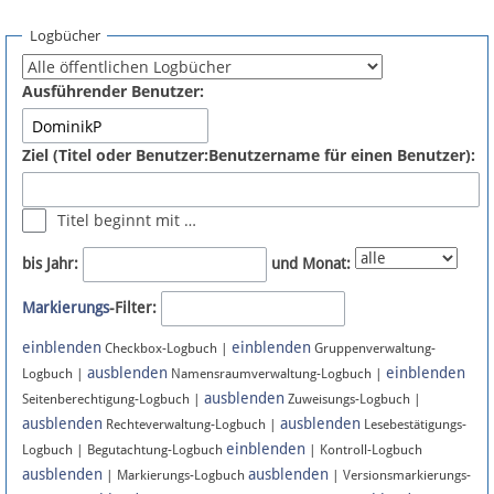
Spenden
Logbücher
Fördermitglied werden
Ausführender Benutzer:
Fehler melden
Ziel (Titel oder Benutzer:Benutzername für einen Benutzer):
Vernetzen
Titel beginnt mit …
Newsletter
bis Jahr:
und Monat:
Bluesky
Markierungs
-Filter:
einblenden
einblenden
Facebook
Checkbox-Logbuch |
Gruppenverwaltung-
ausblenden
einblenden
Logbuch |
Namensraumverwaltung-Logbuch |
ausblenden
Instagram
Seitenberechtigung-Logbuch |
Zuweisungs-Logbuch |
ausblenden
ausblenden
Rechteverwaltung-Logbuch |
Lesebestätigungs-
einblenden
Logbuch | Begutachtung-Logbuch
| Kontroll-Logbuch
ausblenden
ausblenden
| Markierungs-Logbuch
| Versionsmarkierungs-
Anmelden