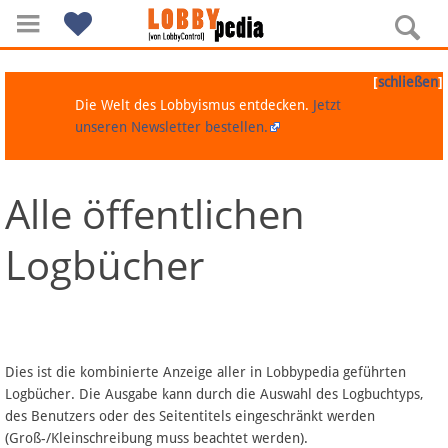
[
]
schließen
Die Welt des Lobbyismus entdecken.
Jetzt
unseren Newsletter bestellen.
Alle öffentlichen
Navigation
Logbücher
Über Lobbypedia
Inhalt A-Z
Artikel nach Kategorien
Dies ist die kombinierte Anzeige aller in Lobbypedia geführten
Logbücher. Die Ausgabe kann durch die Auswahl des Logbuchtyps,
FAQ
des Benutzers oder des Seitentitels eingeschränkt werden
(Groß-/Kleinschreibung muss beachtet werden).