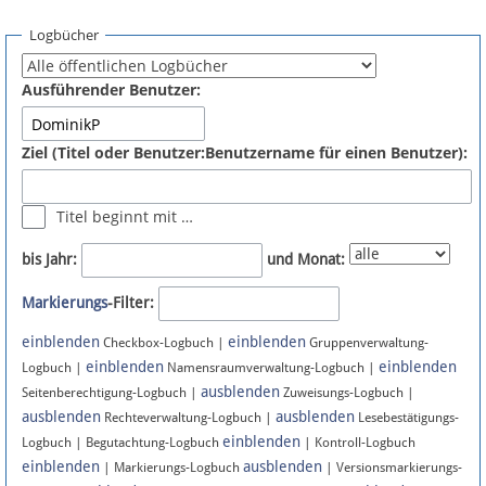
Spenden
Logbücher
Fördermitglied werden
Ausführender Benutzer:
Fehler melden
Ziel (Titel oder Benutzer:Benutzername für einen Benutzer):
Vernetzen
Titel beginnt mit …
Newsletter
bis Jahr:
und Monat:
Bluesky
Markierungs
-Filter:
einblenden
einblenden
Facebook
Checkbox-Logbuch |
Gruppenverwaltung-
einblenden
einblenden
Logbuch |
Namensraumverwaltung-Logbuch |
ausblenden
Instagram
Seitenberechtigung-Logbuch |
Zuweisungs-Logbuch |
ausblenden
ausblenden
Rechteverwaltung-Logbuch |
Lesebestätigungs-
einblenden
Logbuch | Begutachtung-Logbuch
| Kontroll-Logbuch
einblenden
ausblenden
| Markierungs-Logbuch
| Versionsmarkierungs-
Anmelden