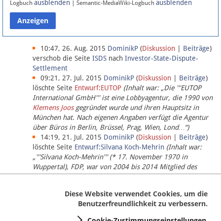
ausblenden
ausblenden
Logbuch
| Semantic-MediaWiki-Logbuch
Datenschutz
Über Lobbypedia
10:47, 26. Aug. 2015
DominikP
(
Diskussion
|
Beiträge
)
verschob die Seite
ISDS
nach
Investor-State-Dispute-
Settlement
Impressum
09:21, 27. Jul. 2015
DominikP
(
Diskussion
|
Beiträge
)
löschte Seite
Entwurf:EUTOP
(Inhalt war: „Die '''EUTOP
International GmbH''' ist eine Lobbyagentur, die 1990 von
Klemens Joos
gegründet wurde und ihren Hauptsitz in
München hat. Nach eigenen Angaben verfügt die Agentur
über Büros in Berlin, Brüssel, Prag, Wien, Lond…“)
14:19, 21. Jul. 2015
DominikP
(
Diskussion
|
Beiträge
)
löschte Seite
Entwurf:Silvana Koch-Mehrin
(Inhalt war:
„'''Silvana Koch-Mehrin''' (* 17. November 1970 in
Wuppertal), FDP, war von 2004 bis 2014 Mitglied des
Europäischen Parlaments, seit November 2014 ist sie für
die Lob…“ (einziger Bearbeiter:
DominikP
))
Diese Website verwendet Cookies, um die
Benutzerfreundlichkeit zu verbessern.
Cookie-Zustimmungseinstellungen