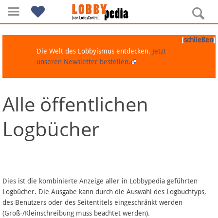
[
]
schließen
Die Welt des Lobbyismus entdecken.
Jetzt
unseren Newsletter bestellen.
Alle öffentlichen
Navigation
Logbücher
Über Lobbypedia
Inhalt A-Z
Artikel nach Kategorien
Dies ist die kombinierte Anzeige aller in Lobbypedia geführten
Logbücher. Die Ausgabe kann durch die Auswahl des Logbuchtyps,
FAQ
des Benutzers oder des Seitentitels eingeschränkt werden
(Groß-/Kleinschreibung muss beachtet werden).