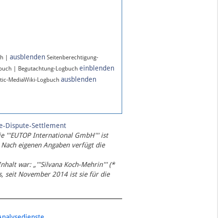
ausblenden
ch |
Seitenberechtigung-
einblenden
gbuch | Begutachtung-Logbuch
ausblenden
tic-MediaWiki-Logbuch
te-Dispute-Settlement
ie '''EUTOP International GmbH''' ist
 Nach eigenen Angaben verfügt die
Inhalt war: „'''Silvana Koch-Mehrin''' (*
 seit November 2014 ist sie für die
Analysedienste