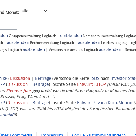
nd Monat:
nden
einblenden
Gruppenverwaltung-Logbuch |
Namensraumverwaltung-Logbu
ausblenden
ausblenden
ch |
Rechteverwaltung-Logbuch |
Lesebestätigungs-Lo
ausblenden
ausblenden
ungs-Logbuch
| Versionsmarkierungs-Logbuch
| Seman
nikP
(
Diskussion
|
Beiträge
)
verschob die Seite
ISDS
nach
Investor-Sta
ikP
(
Diskussion
|
Beiträge
)
löschte Seite
Entwurf:EUTOP
(Inhalt war: „D
von
Klemens Joos
gegründet wurde und ihren Hauptsitz in München hat.
 Brüssel, Prag, Wien, Lond…“)
ikP
(
Diskussion
|
Beiträge
)
löschte Seite
Entwurf:Silvana Koch-Mehrin
(
l), FDP, war von 2004 bis 2014 Mitglied des Europäischen Parlaments,
ominikP
))
Über Lobbypedia
Impressum
Cookie-Zustimmung ändern