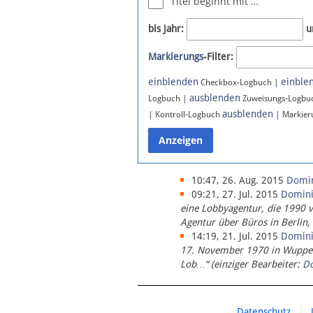
Titel beginnt mit …
Newsletter
bis Jahr:
u
Bluesky
Markierungs
-Filter:
Facebook
Instagram
einblenden
einble
Checkbox-Logbuch |
ausblenden
Logbuch |
Zuweisungs-Logbu
ausblenden
| Kontroll-Logbuch
| Markier
10:47, 26. Aug. 2015
Domi
09:21, 27. Jul. 2015
Domin
eine Lobbyagentur, die 1990 
Agentur über Büros in Berlin,
14:19, 21. Jul. 2015
Domin
17. November 1970 in Wupperta
Lob…“ (einziger Bearbeiter:
D
Datenschutz