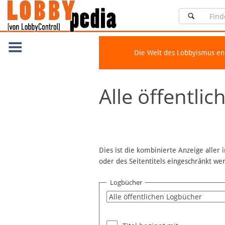
Die Welt des Lobbyismus e
Navigation
Alle öffentli
Über Lobbypedia
Inhalt A-Z
Artikel nach Kategorien
FAQ
Dies ist die kombinierte Anzeige aller
oder des Seitentitels eingeschränkt w
Spenden
Fördermitglied werden
Logbücher
Fehler melden
Vernetzen