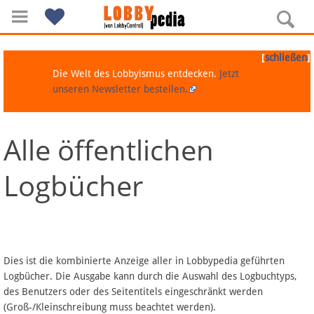
[
]
schließen
Die Welt des Lobbyismus entdecken.
Jetzt
unseren Newsletter bestellen.
Alle öffentlichen
Navigation
Logbücher
Über Lobbypedia
Inhalt A-Z
Artikel nach Kategorien
Dies ist die kombinierte Anzeige aller in Lobbypedia geführten
Logbücher. Die Ausgabe kann durch die Auswahl des Logbuchtyps,
FAQ
des Benutzers oder des Seitentitels eingeschränkt werden
(Groß-/Kleinschreibung muss beachtet werden).