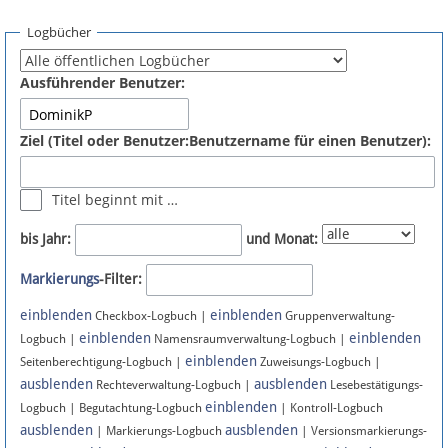
Spenden
Logbücher
Fördermitglied werden
Ausführender Benutzer:
Fehler melden
Ziel (Titel oder Benutzer:Benutzername für einen Benutzer):
Vernetzen
Titel beginnt mit …
Newsletter
bis Jahr:
und Monat:
Bluesky
Markierungs
-Filter:
einblenden
einblenden
Facebook
Checkbox-Logbuch |
Gruppenverwaltung-
einblenden
einblenden
Logbuch |
Namensraumverwaltung-Logbuch |
einblenden
Instagram
Seitenberechtigung-Logbuch |
Zuweisungs-Logbuch |
ausblenden
ausblenden
Rechteverwaltung-Logbuch |
Lesebestätigungs-
einblenden
Logbuch | Begutachtung-Logbuch
| Kontroll-Logbuch
ausblenden
ausblenden
| Markierungs-Logbuch
| Versionsmarkierungs-
Anmelden