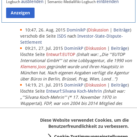
ausblenden
einblenden
Logbuch
| Semantic-MediaWiki-Logbuch
Datenschutz
Über Lobbypedia
10:47, 26. Aug. 2015
DominikP
(
Diskussion
|
Beiträge
)
verschob die Seite
ISDS
nach
Investor-State-Dispute-
Settlement
Impressum
09:21, 27. Jul. 2015
DominikP
(
Diskussion
|
Beiträge
)
löschte Seite
Entwurf:EUTOP
(Inhalt war: „Die '''EUTOP
International GmbH''' ist eine Lobbyagentur, die 1990 von
Klemens Joos
gegründet wurde und ihren Hauptsitz in
München hat. Nach eigenen Angaben verfügt die Agentur
über Büros in Berlin, Brüssel, Prag, Wien, Lond…“)
14:19, 21. Jul. 2015
DominikP
(
Diskussion
|
Beiträge
)
löschte Seite
Entwurf:Silvana Koch-Mehrin
(Inhalt war:
„'''Silvana Koch-Mehrin''' (* 17. November 1970 in
Wuppertal), FDP, war von 2004 bis 2014 Mitglied des
Europäischen Parlaments, seit November 2014 ist sie für
die Lob…“ (einziger Bearbeiter:
DominikP
))
Diese Website verwendet Cookies, um die
Benutzerfreundlichkeit zu verbessern.
Cookie-Zustimmungseinstellungen