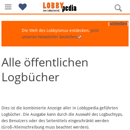
[
]
schließen
Die Welt des Lobbyismus entdecken.
Jetzt
unseren Newsletter bestellen.
Alle öffentlichen
Navigation
Logbücher
Über Lobbypedia
Inhalt A-Z
Artikel nach Kategorien
Dies ist die kombinierte Anzeige aller in Lobbypedia geführten
Logbücher. Die Ausgabe kann durch die Auswahl des Logbuchtyps,
FAQ
des Benutzers oder des Seitentitels eingeschränkt werden
(Groß-/Kleinschreibung muss beachtet werden).