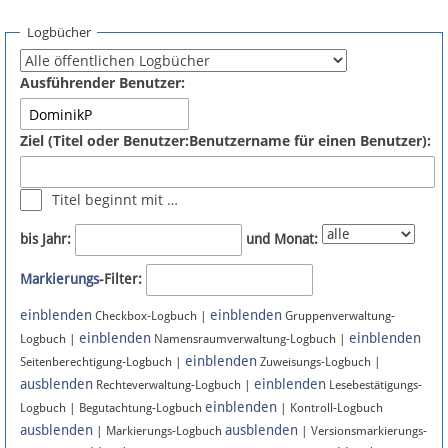
Spenden
Logbücher
Fördermitglied werden
Ausführender Benutzer:
Fehler melden
Ziel (Titel oder Benutzer:Benutzername für einen Benutzer):
Vernetzen
Titel beginnt mit …
Newsletter
bis Jahr:
und Monat:
Bluesky
Markierungs
-Filter:
einblenden
einblenden
Facebook
Checkbox-Logbuch |
Gruppenverwaltung-
einblenden
einblenden
Logbuch |
Namensraumverwaltung-Logbuch |
einblenden
Instagram
Seitenberechtigung-Logbuch |
Zuweisungs-Logbuch |
ausblenden
einblenden
Rechteverwaltung-Logbuch |
Lesebestätigungs-
einblenden
Logbuch | Begutachtung-Logbuch
| Kontroll-Logbuch
ausblenden
ausblenden
| Markierungs-Logbuch
| Versionsmarkierungs-
Anmelden