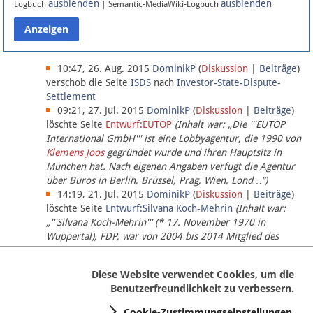
ausblenden
ausblenden
Logbuch
| Semantic-MediaWiki-Logbuch
Datenschutz
Über Lobbypedia
10:47, 26. Aug. 2015
DominikP
(
Diskussion
|
Beiträge
)
verschob die Seite
ISDS
nach
Investor-State-Dispute-
Settlement
Impressum
09:21, 27. Jul. 2015
DominikP
(
Diskussion
|
Beiträge
)
löschte Seite
Entwurf:EUTOP
(Inhalt war: „Die '''EUTOP
International GmbH''' ist eine Lobbyagentur, die 1990 von
Klemens Joos
gegründet wurde und ihren Hauptsitz in
München hat. Nach eigenen Angaben verfügt die Agentur
über Büros in Berlin, Brüssel, Prag, Wien, Lond…“)
14:19, 21. Jul. 2015
DominikP
(
Diskussion
|
Beiträge
)
löschte Seite
Entwurf:Silvana Koch-Mehrin
(Inhalt war:
„'''Silvana Koch-Mehrin''' (* 17. November 1970 in
Wuppertal), FDP, war von 2004 bis 2014 Mitglied des
Europäischen Parlaments, seit November 2014 ist sie für
die Lob…“ (einziger Bearbeiter:
DominikP
))
Diese Website verwendet Cookies, um die
Benutzerfreundlichkeit zu verbessern.
Cookie-Zustimmungseinstellungen