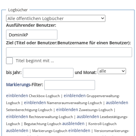
Spenden
Logbücher
Fördermitglied werden
Ausführender Benutzer:
Fehler melden
Ziel (Titel oder Benutzer:Benutzername für einen Benutzer):
Vernetzen
Titel beginnt mit …
Newsletter
bis Jahr:
und Monat:
Bluesky
Markierungs
-Filter:
einblenden
einblenden
Facebook
Checkbox-Logbuch |
Gruppenverwaltung-
einblenden
ausblenden
Logbuch |
Namensraumverwaltung-Logbuch |
einblenden
Instagram
Seitenberechtigung-Logbuch |
Zuweisungs-Logbuch |
einblenden
ausblenden
Rechteverwaltung-Logbuch |
Lesebestätigungs-
ausblenden
Logbuch | Begutachtung-Logbuch
| Kontroll-Logbuch
ausblenden
einblenden
| Markierungs-Logbuch
| Versionsmarkierungs-
Anmelden