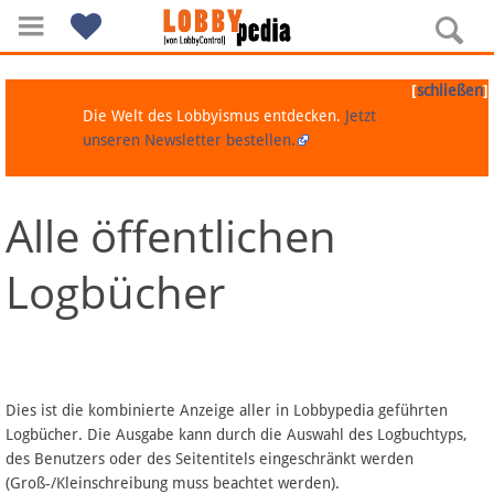
[
]
schließen
Die Welt des Lobbyismus entdecken.
Jetzt
unseren Newsletter bestellen.
Alle öffentlichen
Navigation
Logbücher
Über Lobbypedia
Inhalt A-Z
Artikel nach Kategorien
Dies ist die kombinierte Anzeige aller in Lobbypedia geführten
Logbücher. Die Ausgabe kann durch die Auswahl des Logbuchtyps,
FAQ
des Benutzers oder des Seitentitels eingeschränkt werden
(Groß-/Kleinschreibung muss beachtet werden).