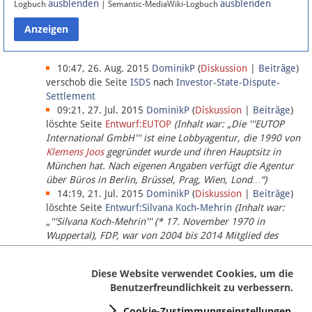
ausblenden
ausblenden
Logbuch
| Semantic-MediaWiki-Logbuch
Datenschutz
Über Lobbypedia
10:47, 26. Aug. 2015
DominikP
(
Diskussion
|
Beiträge
)
verschob die Seite
ISDS
nach
Investor-State-Dispute-
Settlement
Impressum
09:21, 27. Jul. 2015
DominikP
(
Diskussion
|
Beiträge
)
löschte Seite
Entwurf:EUTOP
(Inhalt war: „Die '''EUTOP
International GmbH''' ist eine Lobbyagentur, die 1990 von
Klemens Joos
gegründet wurde und ihren Hauptsitz in
München hat. Nach eigenen Angaben verfügt die Agentur
über Büros in Berlin, Brüssel, Prag, Wien, Lond…“)
14:19, 21. Jul. 2015
DominikP
(
Diskussion
|
Beiträge
)
löschte Seite
Entwurf:Silvana Koch-Mehrin
(Inhalt war:
„'''Silvana Koch-Mehrin''' (* 17. November 1970 in
Wuppertal), FDP, war von 2004 bis 2014 Mitglied des
Europäischen Parlaments, seit November 2014 ist sie für
die Lob…“ (einziger Bearbeiter:
DominikP
))
Diese Website verwendet Cookies, um die
Benutzerfreundlichkeit zu verbessern.
Cookie-Zustimmungseinstellungen