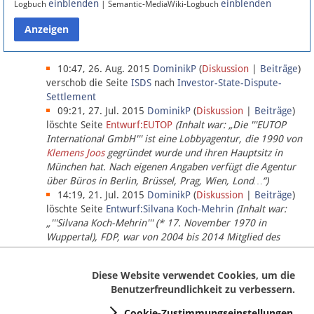
einblenden
einblenden
Logbuch
| Semantic-MediaWiki-Logbuch
Datenschutz
Über Lobbypedia
10:47, 26. Aug. 2015
DominikP
(
Diskussion
|
Beiträge
)
verschob die Seite
ISDS
nach
Investor-State-Dispute-
Settlement
Impressum
09:21, 27. Jul. 2015
DominikP
(
Diskussion
|
Beiträge
)
löschte Seite
Entwurf:EUTOP
(Inhalt war: „Die '''EUTOP
International GmbH''' ist eine Lobbyagentur, die 1990 von
Klemens Joos
gegründet wurde und ihren Hauptsitz in
München hat. Nach eigenen Angaben verfügt die Agentur
über Büros in Berlin, Brüssel, Prag, Wien, Lond…“)
14:19, 21. Jul. 2015
DominikP
(
Diskussion
|
Beiträge
)
löschte Seite
Entwurf:Silvana Koch-Mehrin
(Inhalt war:
„'''Silvana Koch-Mehrin''' (* 17. November 1970 in
Wuppertal), FDP, war von 2004 bis 2014 Mitglied des
Europäischen Parlaments, seit November 2014 ist sie für
die Lob…“ (einziger Bearbeiter:
DominikP
))
Diese Website verwendet Cookies, um die
Benutzerfreundlichkeit zu verbessern.
Cookie-Zustimmungseinstellungen