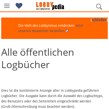
[
]
schließen
Die Welt des Lobbyismus entdecken.
Jetzt
unseren Newsletter bestellen.
Alle öffentlichen
Navigation
Logbücher
Über Lobbypedia
Inhalt A-Z
Artikel nach Kategorien
Dies ist die kombinierte Anzeige aller in Lobbypedia geführten
Logbücher. Die Ausgabe kann durch die Auswahl des Logbuchtyps,
FAQ
des Benutzers oder des Seitentitels eingeschränkt werden
(Groß-/Kleinschreibung muss beachtet werden).