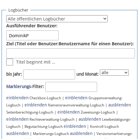
Spenden
Logbücher
Fördermitglied werden
Ausführender Benutzer:
Fehler melden
Ziel (Titel oder Benutzer:Benutzername für einen Benutzer):
Vernetzen
Titel beginnt mit …
Newsletter
bis Jahr:
und Monat:
Bluesky
Markierungs
-Filter:
einblenden
einblenden
Facebook
Checkbox-Logbuch |
Gruppenverwaltung-
einblenden
ausblenden
Logbuch |
Namensraumverwaltung-Logbuch |
einblenden
Instagram
Seitenberechtigung-Logbuch |
Zuweisungs-Logbuch |
einblenden
ausblenden
Rechteverwaltung-Logbuch |
Lesebestätigungs-
einblenden
Logbuch | Begutachtung-Logbuch
| Kontroll-Logbuch
ausblenden
ausblenden
| Markierungs-Logbuch
| Versionsmarkierungs-
Anmelden