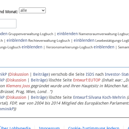
nd Monat:
nden
einblenden
Gruppenverwaltung-Logbuch |
Namensraumverwaltung-Logbu
einblenden
einblenden
ch |
Rechteverwaltung-Logbuch |
Lesebestätigungs-Log
einblenden
einblenden
ungs-Logbuch
| Versionsmarkierungs-Logbuch
| Semant
nikP
(
Diskussion
|
Beiträge
)
verschob die Seite
ISDS
nach
Investor-Sta
ikP
(
Diskussion
|
Beiträge
)
löschte Seite
Entwurf:EUTOP
(Inhalt war: „D
von
Klemens Joos
gegründet wurde und ihren Hauptsitz in München hat.
 Brüssel, Prag, Wien, Lond…“)
ikP
(
Diskussion
|
Beiträge
)
löschte Seite
Entwurf:Silvana Koch-Mehrin
(
l), FDP, war von 2004 bis 2014 Mitglied des Europäischen Parlaments,
ominikP
))
Über Lobbypedia
Impressum
Cookie-Zustimmung ändern