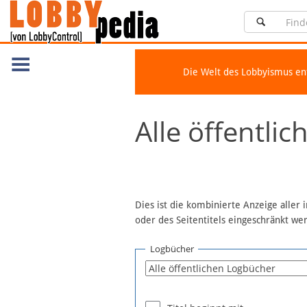
Die Welt des Lobbyismus e
Navigation
Alle öffentli
Über Lobbypedia
Inhalt A-Z
Artikel nach Kategorien
FAQ
Dies ist die kombinierte Anzeige aller
oder des Seitentitels eingeschränkt w
Spenden
Fördermitglied werden
Logbücher
Fehler melden
Vernetzen