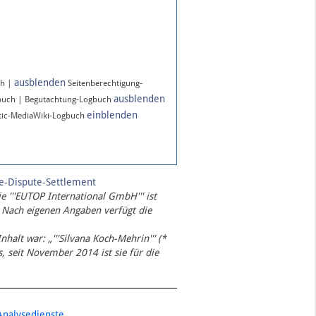
ausblenden
ch |
Seitenberechtigung-
ausblenden
buch | Begutachtung-Logbuch
einblenden
ic-MediaWiki-Logbuch
te-Dispute-Settlement
ie '''EUTOP International GmbH''' ist
 Nach eigenen Angaben verfügt die
Inhalt war: „'''Silvana Koch-Mehrin''' (*
 seit November 2014 ist sie für die
Analysedienste