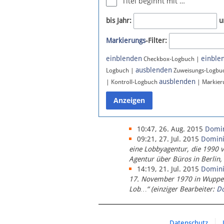
Titel beginnt mit …
Newsletter
bis Jahr:
u
Bluesky
Markierungs
-Filter:
Facebook
Instagram
einblenden
einble
Checkbox-Logbuch |
ausblenden
Logbuch |
Zuweisungs-Logbu
ausblenden
| Kontroll-Logbuch
| Markier
10:47, 26. Aug. 2015
Domi
09:21, 27. Jul. 2015
Domin
eine Lobbyagentur, die 1990 
Agentur über Büros in Berlin,
14:19, 21. Jul. 2015
Domin
17. November 1970 in Wupperta
Lob…“ (einziger Bearbeiter:
D
Datenschutz