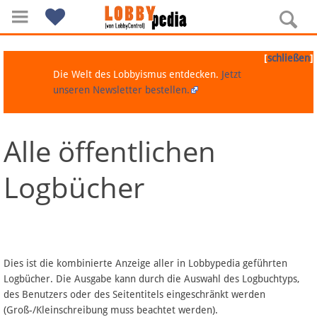
[
]
schließen
Die Welt des Lobbyismus entdecken.
Jetzt
unseren Newsletter bestellen.
Alle öffentlichen
Navigation
Logbücher
Über Lobbypedia
Inhalt A-Z
Artikel nach Kategorien
Dies ist die kombinierte Anzeige aller in Lobbypedia geführten
Logbücher. Die Ausgabe kann durch die Auswahl des Logbuchtyps,
FAQ
des Benutzers oder des Seitentitels eingeschränkt werden
(Groß-/Kleinschreibung muss beachtet werden).