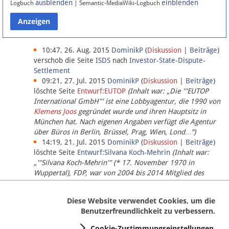
ausblenden
einblenden
Logbuch
| Semantic-MediaWiki-Logbuch
Datenschutz
Über Lobbypedia
10:47, 26. Aug. 2015
DominikP
(
Diskussion
|
Beiträge
)
verschob die Seite
ISDS
nach
Investor-State-Dispute-
Settlement
Impressum
09:21, 27. Jul. 2015
DominikP
(
Diskussion
|
Beiträge
)
löschte Seite
Entwurf:EUTOP
(Inhalt war: „Die '''EUTOP
International GmbH''' ist eine Lobbyagentur, die 1990 von
Klemens Joos
gegründet wurde und ihren Hauptsitz in
München hat. Nach eigenen Angaben verfügt die Agentur
über Büros in Berlin, Brüssel, Prag, Wien, Lond…“)
14:19, 21. Jul. 2015
DominikP
(
Diskussion
|
Beiträge
)
löschte Seite
Entwurf:Silvana Koch-Mehrin
(Inhalt war:
„'''Silvana Koch-Mehrin''' (* 17. November 1970 in
Wuppertal), FDP, war von 2004 bis 2014 Mitglied des
Europäischen Parlaments, seit November 2014 ist sie für
die Lob…“ (einziger Bearbeiter:
DominikP
))
Diese Website verwendet Cookies, um die
Benutzerfreundlichkeit zu verbessern.
Cookie-Zustimmungseinstellungen