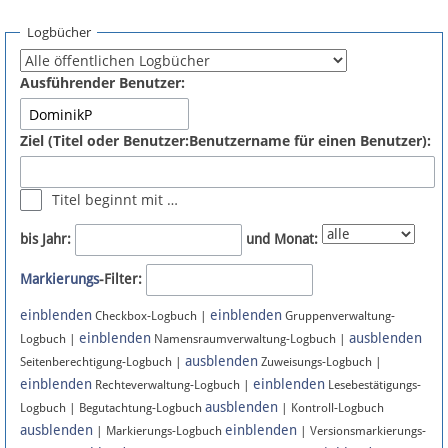
Spenden
Logbücher
Fördermitglied werden
Ausführender Benutzer:
Fehler melden
Ziel (Titel oder Benutzer:Benutzername für einen Benutzer):
Vernetzen
Titel beginnt mit …
Newsletter
bis Jahr:
und Monat:
Bluesky
Markierungs
-Filter:
einblenden
einblenden
Facebook
Checkbox-Logbuch |
Gruppenverwaltung-
einblenden
ausblenden
Logbuch |
Namensraumverwaltung-Logbuch |
ausblenden
Instagram
Seitenberechtigung-Logbuch |
Zuweisungs-Logbuch |
einblenden
einblenden
Rechteverwaltung-Logbuch |
Lesebestätigungs-
ausblenden
Logbuch | Begutachtung-Logbuch
| Kontroll-Logbuch
ausblenden
einblenden
| Markierungs-Logbuch
| Versionsmarkierungs-
Anmelden