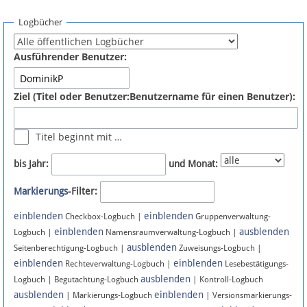
Spenden
Logbücher
Fördermitglied werden
Ausführender Benutzer:
Fehler melden
Ziel (Titel oder Benutzer:Benutzername für einen Benutzer):
Vernetzen
Titel beginnt mit …
Newsletter
bis Jahr:
und Monat:
Bluesky
Markierungs
-Filter:
einblenden
einblenden
Facebook
Checkbox-Logbuch |
Gruppenverwaltung-
einblenden
ausblenden
Logbuch |
Namensraumverwaltung-Logbuch |
ausblenden
Instagram
Seitenberechtigung-Logbuch |
Zuweisungs-Logbuch |
einblenden
einblenden
Rechteverwaltung-Logbuch |
Lesebestätigungs-
ausblenden
Logbuch | Begutachtung-Logbuch
| Kontroll-Logbuch
ausblenden
einblenden
| Markierungs-Logbuch
| Versionsmarkierungs-
Anmelden