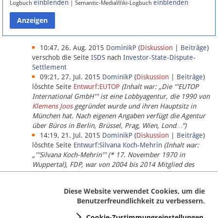
einblenden
einblenden
Logbuch
| Semantic-MediaWiki-Logbuch
Datenschutz
Über Lobbypedia
10:47, 26. Aug. 2015
DominikP
(
Diskussion
|
Beiträge
)
verschob die Seite
ISDS
nach
Investor-State-Dispute-
Settlement
Impressum
09:21, 27. Jul. 2015
DominikP
(
Diskussion
|
Beiträge
)
löschte Seite
Entwurf:EUTOP
(Inhalt war: „Die '''EUTOP
International GmbH''' ist eine Lobbyagentur, die 1990 von
Klemens Joos
gegründet wurde und ihren Hauptsitz in
München hat. Nach eigenen Angaben verfügt die Agentur
über Büros in Berlin, Brüssel, Prag, Wien, Lond…“)
14:19, 21. Jul. 2015
DominikP
(
Diskussion
|
Beiträge
)
löschte Seite
Entwurf:Silvana Koch-Mehrin
(Inhalt war:
„'''Silvana Koch-Mehrin''' (* 17. November 1970 in
Wuppertal), FDP, war von 2004 bis 2014 Mitglied des
Europäischen Parlaments, seit November 2014 ist sie für
die Lob…“ (einziger Bearbeiter:
DominikP
))
Diese Website verwendet Cookies, um die
Benutzerfreundlichkeit zu verbessern.
Cookie-Zustimmungseinstellungen