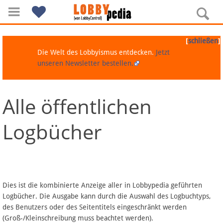
[
]
schließen
Die Welt des Lobbyismus entdecken.
Jetzt
unseren Newsletter bestellen.
Alle öffentlichen
Navigation
Logbücher
Über Lobbypedia
Inhalt A-Z
Artikel nach Kategorien
Dies ist die kombinierte Anzeige aller in Lobbypedia geführten
Logbücher. Die Ausgabe kann durch die Auswahl des Logbuchtyps,
FAQ
des Benutzers oder des Seitentitels eingeschränkt werden
(Groß-/Kleinschreibung muss beachtet werden).