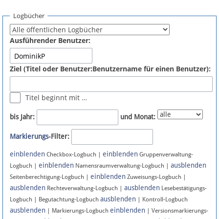
Spenden
Logbücher
Fördermitglied werden
Ausführender Benutzer:
Fehler melden
Ziel (Titel oder Benutzer:Benutzername für einen Benutzer):
Vernetzen
Titel beginnt mit …
Newsletter
bis Jahr:
und Monat:
Bluesky
Markierungs
-Filter:
einblenden
einblenden
Facebook
Checkbox-Logbuch |
Gruppenverwaltung-
einblenden
ausblenden
Logbuch |
Namensraumverwaltung-Logbuch |
einblenden
Instagram
Seitenberechtigung-Logbuch |
Zuweisungs-Logbuch |
ausblenden
ausblenden
Rechteverwaltung-Logbuch |
Lesebestätigungs-
ausblenden
Logbuch | Begutachtung-Logbuch
| Kontroll-Logbuch
ausblenden
einblenden
| Markierungs-Logbuch
| Versionsmarkierungs-
Anmelden