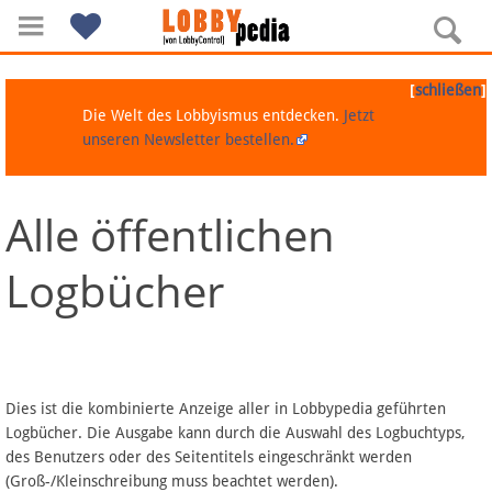
[
]
schließen
Die Welt des Lobbyismus entdecken.
Jetzt
unseren Newsletter bestellen.
Alle öffentlichen
Navigation
Logbücher
Über Lobbypedia
Inhalt A-Z
Artikel nach Kategorien
Dies ist die kombinierte Anzeige aller in Lobbypedia geführten
Logbücher. Die Ausgabe kann durch die Auswahl des Logbuchtyps,
FAQ
des Benutzers oder des Seitentitels eingeschränkt werden
(Groß-/Kleinschreibung muss beachtet werden).