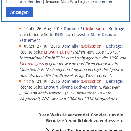
ausblenden
einblenden
Logbuch
| Semantic-MediaWiki-Logbuch
Datenschutz
Über Lobbypedia
10:47, 26. Aug. 2015
DominikP
(
Diskussion
|
Beiträge
)
verschob die Seite
ISDS
nach
Investor-State-Dispute-
Settlement
Impressum
09:21, 27. Jul. 2015
DominikP
(
Diskussion
|
Beiträge
)
löschte Seite
Entwurf:EUTOP
(Inhalt war: „Die '''EUTOP
International GmbH''' ist eine Lobbyagentur, die 1990 von
Klemens Joos
gegründet wurde und ihren Hauptsitz in
München hat. Nach eigenen Angaben verfügt die Agentur
über Büros in Berlin, Brüssel, Prag, Wien, Lond…“)
14:19, 21. Jul. 2015
DominikP
(
Diskussion
|
Beiträge
)
löschte Seite
Entwurf:Silvana Koch-Mehrin
(Inhalt war:
„'''Silvana Koch-Mehrin''' (* 17. November 1970 in
Wuppertal), FDP, war von 2004 bis 2014 Mitglied des
Europäischen Parlaments, seit November 2014 ist sie für
die Lob…“ (einziger Bearbeiter:
DominikP
))
Diese Website verwendet Cookies, um die
Benutzerfreundlichkeit zu verbessern.
Cookie-Zustimmungseinstellungen