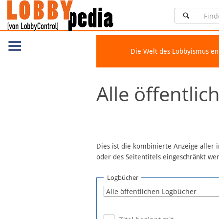
Die Welt des Lobbyismus e
Navigation
Alle öffentli
Über Lobbypedia
Inhalt A-Z
Artikel nach Kategorien
FAQ
Dies ist die kombinierte Anzeige aller
oder des Seitentitels eingeschränkt w
Spenden
Fördermitglied werden
Logbücher
Fehler melden
Vernetzen