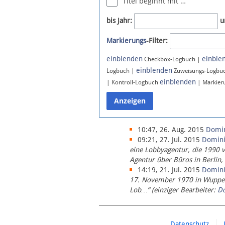
Titel beginnt mit …
Newsletter
bis Jahr:
u
Bluesky
Markierungs
-Filter:
Facebook
Instagram
einblenden
einble
Checkbox-Logbuch |
einblenden
Logbuch |
Zuweisungs-Logbu
einblenden
| Kontroll-Logbuch
| Markier
10:47, 26. Aug. 2015
Domi
09:21, 27. Jul. 2015
Domin
eine Lobbyagentur, die 1990 
Agentur über Büros in Berlin,
14:19, 21. Jul. 2015
Domin
17. November 1970 in Wupperta
Lob…“ (einziger Bearbeiter:
D
Datenschutz