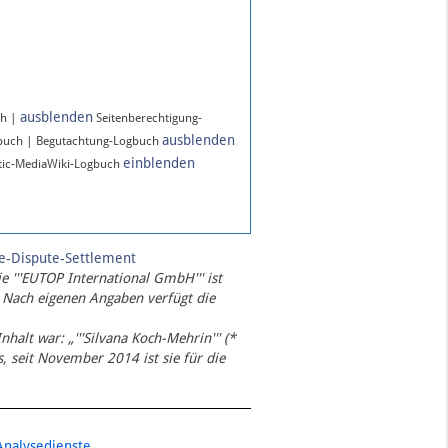
ausblenden
ch |
Seitenberechtigung-
ausblenden
gbuch | Begutachtung-Logbuch
einblenden
ic-MediaWiki-Logbuch
te-Dispute-Settlement
ie '''EUTOP International GmbH''' ist
 Nach eigenen Angaben verfügt die
Inhalt war: „'''Silvana Koch-Mehrin''' (*
 seit November 2014 ist sie für die
Analysedienste