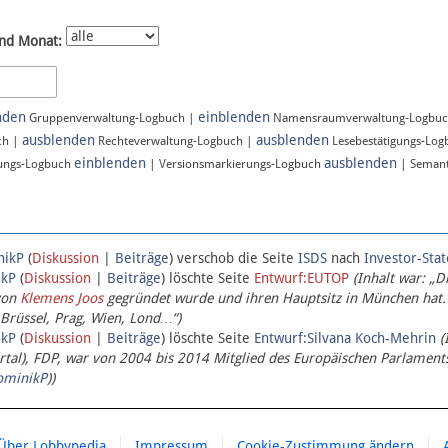
nd Monat:
nden
einblenden
Gruppenverwaltung-Logbuch |
Namensraumverwaltung-Logbu
ausblenden
ausblenden
ch |
Rechteverwaltung-Logbuch |
Lesebestätigungs-Lo
einblenden
ausblenden
ungs-Logbuch
| Versionsmarkierungs-Logbuch
| Semant
nikP
(
Diskussion
|
Beiträge
)
verschob die Seite
ISDS
nach
Investor-Sta
ikP
(
Diskussion
|
Beiträge
)
löschte Seite
Entwurf:EUTOP
(Inhalt war: „D
von
Klemens Joos
gegründet wurde und ihren Hauptsitz in München hat.
 Brüssel, Prag, Wien, Lond…“)
ikP
(
Diskussion
|
Beiträge
)
löschte Seite
Entwurf:Silvana Koch-Mehrin
(
l), FDP, war von 2004 bis 2014 Mitglied des Europäischen Parlaments,
ominikP
))
Über Lobbypedia
Impressum
Cookie-Zustimmung ändern