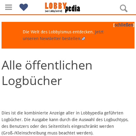
[
]
schließen
Die Welt des Lobbyismus entdecken.
Jetzt
unseren Newsletter bestellen.
Alle öffentlichen
Navigation
Logbücher
Über Lobbypedia
Inhalt A-Z
Artikel nach Kategorien
Dies ist die kombinierte Anzeige aller in Lobbypedia geführten
Logbücher. Die Ausgabe kann durch die Auswahl des Logbuchtyps,
FAQ
des Benutzers oder des Seitentitels eingeschränkt werden
(Groß-/Kleinschreibung muss beachtet werden).