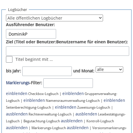
Spenden
Logbücher
Fördermitglied werden
Ausführender Benutzer:
Fehler melden
Ziel (Titel oder Benutzer:Benutzername für einen Benutzer):
Vernetzen
Titel beginnt mit …
Newsletter
bis Jahr:
und Monat:
Bluesky
Markierungs
-Filter:
einblenden
einblenden
Facebook
Checkbox-Logbuch |
Gruppenverwaltung-
einblenden
einblenden
Logbuch |
Namensraumverwaltung-Logbuch |
einblenden
Instagram
Seitenberechtigung-Logbuch |
Zuweisungs-Logbuch |
ausblenden
ausblenden
Rechteverwaltung-Logbuch |
Lesebestätigungs-
ausblenden
Logbuch | Begutachtung-Logbuch
| Kontroll-Logbuch
ausblenden
ausblenden
| Markierungs-Logbuch
| Versionsmarkierungs-
Anmelden