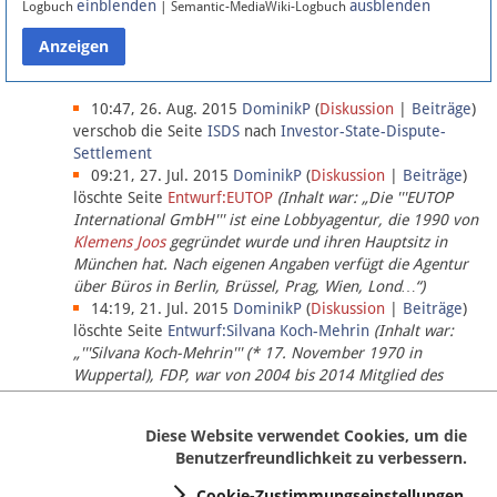
einblenden
ausblenden
Logbuch
| Semantic-MediaWiki-Logbuch
Datenschutz
Über Lobbypedia
10:47, 26. Aug. 2015
DominikP
(
Diskussion
|
Beiträge
)
verschob die Seite
ISDS
nach
Investor-State-Dispute-
Settlement
Impressum
09:21, 27. Jul. 2015
DominikP
(
Diskussion
|
Beiträge
)
löschte Seite
Entwurf:EUTOP
(Inhalt war: „Die '''EUTOP
International GmbH''' ist eine Lobbyagentur, die 1990 von
Klemens Joos
gegründet wurde und ihren Hauptsitz in
München hat. Nach eigenen Angaben verfügt die Agentur
über Büros in Berlin, Brüssel, Prag, Wien, Lond…“)
14:19, 21. Jul. 2015
DominikP
(
Diskussion
|
Beiträge
)
löschte Seite
Entwurf:Silvana Koch-Mehrin
(Inhalt war:
„'''Silvana Koch-Mehrin''' (* 17. November 1970 in
Wuppertal), FDP, war von 2004 bis 2014 Mitglied des
Europäischen Parlaments, seit November 2014 ist sie für
die Lob…“ (einziger Bearbeiter:
DominikP
))
Diese Website verwendet Cookies, um die
Benutzerfreundlichkeit zu verbessern.
Cookie-Zustimmungseinstellungen