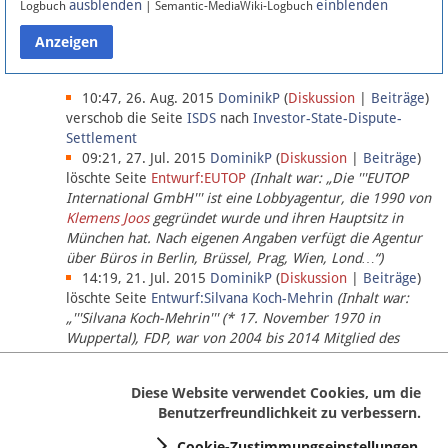
ausblenden
einblenden
Logbuch
| Semantic-MediaWiki-Logbuch
Datenschutz
Über Lobbypedia
10:47, 26. Aug. 2015
DominikP
(
Diskussion
|
Beiträge
)
verschob die Seite
ISDS
nach
Investor-State-Dispute-
Settlement
Impressum
09:21, 27. Jul. 2015
DominikP
(
Diskussion
|
Beiträge
)
löschte Seite
Entwurf:EUTOP
(Inhalt war: „Die '''EUTOP
International GmbH''' ist eine Lobbyagentur, die 1990 von
Klemens Joos
gegründet wurde und ihren Hauptsitz in
München hat. Nach eigenen Angaben verfügt die Agentur
über Büros in Berlin, Brüssel, Prag, Wien, Lond…“)
14:19, 21. Jul. 2015
DominikP
(
Diskussion
|
Beiträge
)
löschte Seite
Entwurf:Silvana Koch-Mehrin
(Inhalt war:
„'''Silvana Koch-Mehrin''' (* 17. November 1970 in
Wuppertal), FDP, war von 2004 bis 2014 Mitglied des
Europäischen Parlaments, seit November 2014 ist sie für
die Lob…“ (einziger Bearbeiter:
DominikP
))
Diese Website verwendet Cookies, um die
Benutzerfreundlichkeit zu verbessern.
Cookie-Zustimmungseinstellungen