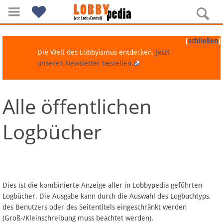
[
]
schließen
Die Welt des Lobbyismus entdecken.
Jetzt
unseren Newsletter bestellen.
Alle öffentlichen
Navigation
Logbücher
Über Lobbypedia
Inhalt A-Z
Artikel nach Kategorien
Dies ist die kombinierte Anzeige aller in Lobbypedia geführten
Logbücher. Die Ausgabe kann durch die Auswahl des Logbuchtyps,
FAQ
des Benutzers oder des Seitentitels eingeschränkt werden
(Groß-/Kleinschreibung muss beachtet werden).