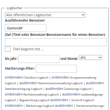
Spenden
Logbücher
Fördermitglied werden
Ausführender Benutzer:
Fehler melden
Ziel (Titel oder Benutzer:Benutzername für einen Benutzer):
Vernetzen
Titel beginnt mit …
Newsletter
bis Jahr:
und Monat:
Bluesky
Markierungs
-Filter:
einblenden
einblenden
Facebook
Checkbox-Logbuch |
Gruppenverwaltung-
ausblenden
ausblenden
Logbuch |
Namensraumverwaltung-Logbuch |
ausblenden
Instagram
Seitenberechtigung-Logbuch |
Zuweisungs-Logbuch |
einblenden
ausblenden
Rechteverwaltung-Logbuch |
Lesebestätigungs-
ausblenden
Logbuch | Begutachtung-Logbuch
| Kontroll-Logbuch
einblenden
ausblenden
| Markierungs-Logbuch
| Versionsmarkierungs-
Anmelden