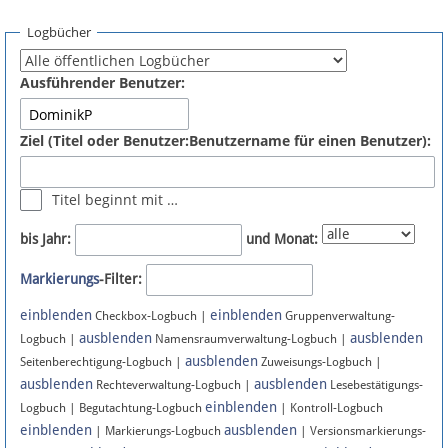
Spenden
Logbücher
Fördermitglied werden
Ausführender Benutzer:
Fehler melden
Ziel (Titel oder Benutzer:Benutzername für einen Benutzer):
Vernetzen
Titel beginnt mit …
Newsletter
bis Jahr:
und Monat:
Bluesky
Markierungs
-Filter:
einblenden
einblenden
Facebook
Checkbox-Logbuch |
Gruppenverwaltung-
ausblenden
ausblenden
Logbuch |
Namensraumverwaltung-Logbuch |
ausblenden
Instagram
Seitenberechtigung-Logbuch |
Zuweisungs-Logbuch |
ausblenden
ausblenden
Rechteverwaltung-Logbuch |
Lesebestätigungs-
einblenden
Logbuch | Begutachtung-Logbuch
| Kontroll-Logbuch
einblenden
ausblenden
| Markierungs-Logbuch
| Versionsmarkierungs-
Anmelden