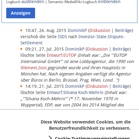
ausblenden
einblenden
Logbuch
| Semantic-MediaWiki-Logbuch
Datenschutz
Über Lobbypedia
10:47, 26. Aug. 2015
DominikP
(
Diskussion
|
Beiträge
)
verschob die Seite
ISDS
nach
Investor-State-Dispute-
Settlement
Impressum
09:21, 27. Jul. 2015
DominikP
(
Diskussion
|
Beiträge
)
löschte Seite
Entwurf:EUTOP
(Inhalt war: „Die '''EUTOP
International GmbH''' ist eine Lobbyagentur, die 1990 von
Klemens Joos
gegründet wurde und ihren Hauptsitz in
München hat. Nach eigenen Angaben verfügt die Agentur
über Büros in Berlin, Brüssel, Prag, Wien, Lond…“)
14:19, 21. Jul. 2015
DominikP
(
Diskussion
|
Beiträge
)
löschte Seite
Entwurf:Silvana Koch-Mehrin
(Inhalt war:
„'''Silvana Koch-Mehrin''' (* 17. November 1970 in
Wuppertal), FDP, war von 2004 bis 2014 Mitglied des
Europäischen Parlaments, seit November 2014 ist sie für
die Lob…“ (einziger Bearbeiter:
DominikP
))
Diese Website verwendet Cookies, um die
Benutzerfreundlichkeit zu verbessern.
Cookie-Zustimmungseinstellungen