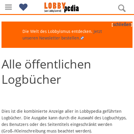
[
]
schließen
Die Welt des Lobbyismus entdecken.
Jetzt
unseren Newsletter bestellen.
Alle öffentlichen
Navigation
Logbücher
Über Lobbypedia
Inhalt A-Z
Artikel nach Kategorien
Dies ist die kombinierte Anzeige aller in Lobbypedia geführten
Logbücher. Die Ausgabe kann durch die Auswahl des Logbuchtyps,
FAQ
des Benutzers oder des Seitentitels eingeschränkt werden
(Groß-/Kleinschreibung muss beachtet werden).