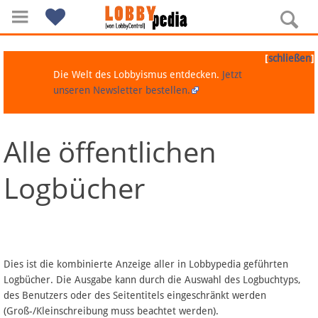
[
]
schließen
Die Welt des Lobbyismus entdecken.
Jetzt
unseren Newsletter bestellen.
Alle öffentlichen
Navigation
Logbücher
Über Lobbypedia
Inhalt A-Z
Artikel nach Kategorien
Dies ist die kombinierte Anzeige aller in Lobbypedia geführten
Logbücher. Die Ausgabe kann durch die Auswahl des Logbuchtyps,
FAQ
des Benutzers oder des Seitentitels eingeschränkt werden
(Groß-/Kleinschreibung muss beachtet werden).