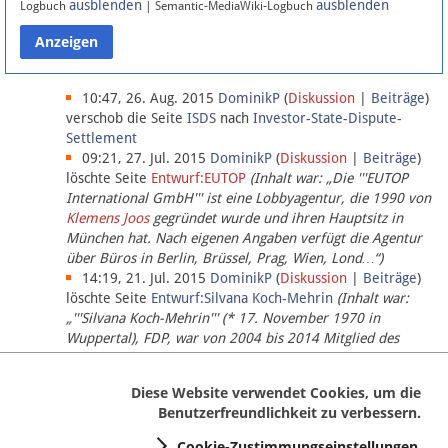
ausblenden
ausblenden
Logbuch
| Semantic-MediaWiki-Logbuch
Datenschutz
Über Lobbypedia
10:47, 26. Aug. 2015
DominikP
(
Diskussion
|
Beiträge
)
verschob die Seite
ISDS
nach
Investor-State-Dispute-
Settlement
Impressum
09:21, 27. Jul. 2015
DominikP
(
Diskussion
|
Beiträge
)
löschte Seite
Entwurf:EUTOP
(Inhalt war: „Die '''EUTOP
International GmbH''' ist eine Lobbyagentur, die 1990 von
Klemens Joos
gegründet wurde und ihren Hauptsitz in
München hat. Nach eigenen Angaben verfügt die Agentur
über Büros in Berlin, Brüssel, Prag, Wien, Lond…“)
14:19, 21. Jul. 2015
DominikP
(
Diskussion
|
Beiträge
)
löschte Seite
Entwurf:Silvana Koch-Mehrin
(Inhalt war:
„'''Silvana Koch-Mehrin''' (* 17. November 1970 in
Wuppertal), FDP, war von 2004 bis 2014 Mitglied des
Europäischen Parlaments, seit November 2014 ist sie für
die Lob…“ (einziger Bearbeiter:
DominikP
))
Diese Website verwendet Cookies, um die
Benutzerfreundlichkeit zu verbessern.
Cookie-Zustimmungseinstellungen