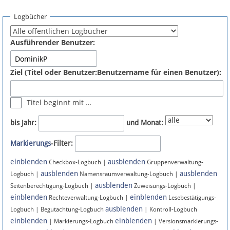
Spenden
Logbücher
Fördermitglied werden
Ausführender Benutzer:
Fehler melden
Ziel (Titel oder Benutzer:Benutzername für einen Benutzer):
Vernetzen
Titel beginnt mit …
Newsletter
bis Jahr:
und Monat:
Bluesky
Markierungs
-Filter:
einblenden
ausblenden
Facebook
Checkbox-Logbuch |
Gruppenverwaltung-
ausblenden
ausblenden
Logbuch |
Namensraumverwaltung-Logbuch |
ausblenden
Instagram
Seitenberechtigung-Logbuch |
Zuweisungs-Logbuch |
einblenden
einblenden
Rechteverwaltung-Logbuch |
Lesebestätigungs-
ausblenden
Logbuch | Begutachtung-Logbuch
| Kontroll-Logbuch
einblenden
einblenden
| Markierungs-Logbuch
| Versionsmarkierungs-
Anmelden