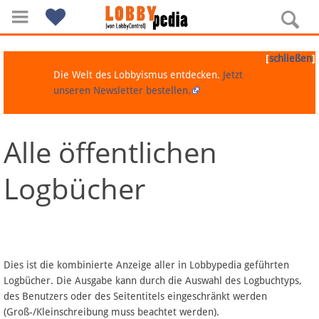
[
]
schließen
Die Welt des Lobbyismus entdecken.
Jetzt
unseren Newsletter bestellen.
Alle öffentlichen
Navigation
Logbücher
Über Lobbypedia
Inhalt A-Z
Artikel nach Kategorien
Dies ist die kombinierte Anzeige aller in Lobbypedia geführten
Logbücher. Die Ausgabe kann durch die Auswahl des Logbuchtyps,
FAQ
des Benutzers oder des Seitentitels eingeschränkt werden
(Groß-/Kleinschreibung muss beachtet werden).