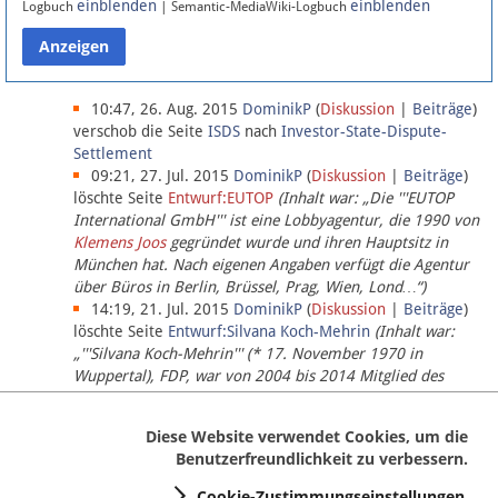
einblenden
einblenden
Logbuch
| Semantic-MediaWiki-Logbuch
Datenschutz
Über Lobbypedia
10:47, 26. Aug. 2015
DominikP
(
Diskussion
|
Beiträge
)
verschob die Seite
ISDS
nach
Investor-State-Dispute-
Settlement
Impressum
09:21, 27. Jul. 2015
DominikP
(
Diskussion
|
Beiträge
)
löschte Seite
Entwurf:EUTOP
(Inhalt war: „Die '''EUTOP
International GmbH''' ist eine Lobbyagentur, die 1990 von
Klemens Joos
gegründet wurde und ihren Hauptsitz in
München hat. Nach eigenen Angaben verfügt die Agentur
über Büros in Berlin, Brüssel, Prag, Wien, Lond…“)
14:19, 21. Jul. 2015
DominikP
(
Diskussion
|
Beiträge
)
löschte Seite
Entwurf:Silvana Koch-Mehrin
(Inhalt war:
„'''Silvana Koch-Mehrin''' (* 17. November 1970 in
Wuppertal), FDP, war von 2004 bis 2014 Mitglied des
Europäischen Parlaments, seit November 2014 ist sie für
die Lob…“ (einziger Bearbeiter:
DominikP
))
Diese Website verwendet Cookies, um die
Benutzerfreundlichkeit zu verbessern.
Cookie-Zustimmungseinstellungen