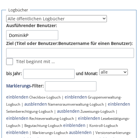
Spenden
Logbücher
Fördermitglied werden
Ausführender Benutzer:
Fehler melden
Ziel (Titel oder Benutzer:Benutzername für einen Benutzer):
Vernetzen
Titel beginnt mit …
Newsletter
bis Jahr:
und Monat:
Bluesky
Markierungs
-Filter:
einblenden
einblenden
Facebook
Checkbox-Logbuch |
Gruppenverwaltung-
ausblenden
einblenden
Logbuch |
Namensraumverwaltung-Logbuch |
ausblenden
Instagram
Seitenberechtigung-Logbuch |
Zuweisungs-Logbuch |
einblenden
einblenden
Rechteverwaltung-Logbuch |
Lesebestätigungs-
einblenden
Logbuch | Begutachtung-Logbuch
| Kontroll-Logbuch
einblenden
ausblenden
| Markierungs-Logbuch
| Versionsmarkierungs-
Anmelden