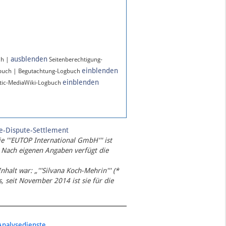
ausblenden
ch |
Seitenberechtigung-
einblenden
gbuch | Begutachtung-Logbuch
einblenden
ic-MediaWiki-Logbuch
te-Dispute-Settlement
ie '''EUTOP International GmbH''' ist
 Nach eigenen Angaben verfügt die
Inhalt war: „'''Silvana Koch-Mehrin''' (*
 seit November 2014 ist sie für die
Analysedienste