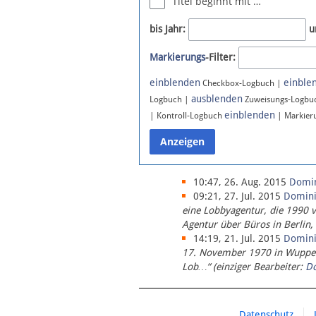
Titel beginnt mit …
Newsletter
bis Jahr:
u
Bluesky
Markierungs
-Filter:
Facebook
Instagram
einblenden
einble
Checkbox-Logbuch |
ausblenden
Logbuch |
Zuweisungs-Logbu
einblenden
| Kontroll-Logbuch
| Markier
10:47, 26. Aug. 2015
Domi
09:21, 27. Jul. 2015
Domin
eine Lobbyagentur, die 1990 
Agentur über Büros in Berlin,
14:19, 21. Jul. 2015
Domin
17. November 1970 in Wupperta
Lob…“ (einziger Bearbeiter:
D
Datenschutz