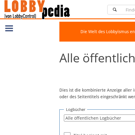
Die Welt des Lobbyismus e
Navigation
Alle öffentli
Über Lobbypedia
Inhalt A-Z
Artikel nach Kategorien
FAQ
Dies ist die kombinierte Anzeige aller
oder des Seitentitels eingeschränkt w
Spenden
Fördermitglied werden
Logbücher
Fehler melden
Vernetzen