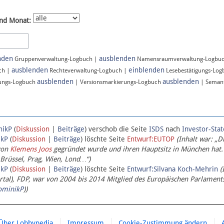
nd Monat:
nden
ausblenden
Gruppenverwaltung-Logbuch |
Namensraumverwaltung-Logbu
ausblenden
einblenden
ch |
Rechteverwaltung-Logbuch |
Lesebestätigungs-Lo
ausblenden
ausblenden
ungs-Logbuch
| Versionsmarkierungs-Logbuch
| Semant
nikP
(
Diskussion
|
Beiträge
)
verschob die Seite
ISDS
nach
Investor-Sta
ikP
(
Diskussion
|
Beiträge
)
löschte Seite
Entwurf:EUTOP
(Inhalt war: „D
von
Klemens Joos
gegründet wurde und ihren Hauptsitz in München hat.
 Brüssel, Prag, Wien, Lond…“)
ikP
(
Diskussion
|
Beiträge
)
löschte Seite
Entwurf:Silvana Koch-Mehrin
(
l), FDP, war von 2004 bis 2014 Mitglied des Europäischen Parlaments,
ominikP
))
Über Lobbypedia
Impressum
Cookie-Zustimmung ändern