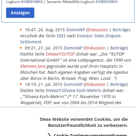
einblenden
einblenden
Logbuch
| Semantic-MediaWiki-Logbuch
Datenschutz
Über Lobbypedia
10:47, 26. Aug. 2015
DominikP
(
Diskussion
|
Beiträge
)
verschob die Seite
ISDS
nach
Investor-State-Dispute-
Settlement
Impressum
09:21, 27. Jul. 2015
DominikP
(
Diskussion
|
Beiträge
)
löschte Seite
Entwurf:EUTOP
(Inhalt war: „Die '''EUTOP
International GmbH''' ist eine Lobbyagentur, die 1990 von
Klemens Joos
gegründet wurde und ihren Hauptsitz in
München hat. Nach eigenen Angaben verfügt die Agentur
über Büros in Berlin, Brüssel, Prag, Wien, Lond…“)
14:19, 21. Jul. 2015
DominikP
(
Diskussion
|
Beiträge
)
löschte Seite
Entwurf:Silvana Koch-Mehrin
(Inhalt war:
„'''Silvana Koch-Mehrin''' (* 17. November 1970 in
Wuppertal), FDP, war von 2004 bis 2014 Mitglied des
Europäischen Parlaments, seit November 2014 ist sie für
die Lob…“ (einziger Bearbeiter:
DominikP
))
Diese Website verwendet Cookies, um die
Benutzerfreundlichkeit zu verbessern.
Cookie-Zustimmungseinstellungen