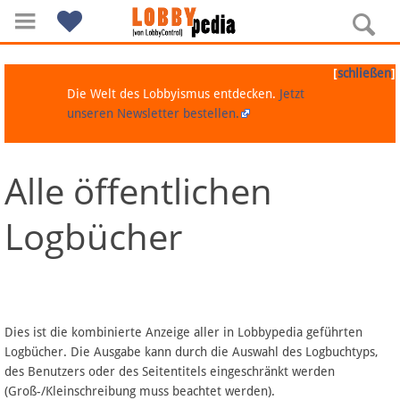
[
]
schließen
Die Welt des Lobbyismus entdecken.
Jetzt
unseren Newsletter bestellen.
Alle öffentlichen
Navigation
Logbücher
Über Lobbypedia
Inhalt A-Z
Artikel nach Kategorien
Dies ist die kombinierte Anzeige aller in Lobbypedia geführten
Logbücher. Die Ausgabe kann durch die Auswahl des Logbuchtyps,
FAQ
des Benutzers oder des Seitentitels eingeschränkt werden
(Groß-/Kleinschreibung muss beachtet werden).