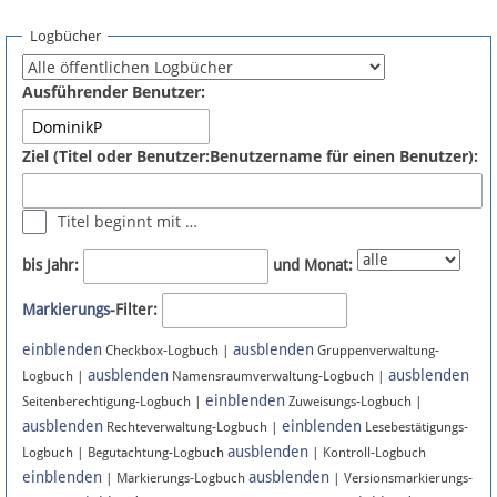
Spenden
Logbücher
Fördermitglied werden
Ausführender Benutzer:
Fehler melden
Ziel (Titel oder Benutzer:Benutzername für einen Benutzer):
Vernetzen
Titel beginnt mit …
Newsletter
bis Jahr:
und Monat:
Bluesky
Markierungs
-Filter:
einblenden
ausblenden
Facebook
Checkbox-Logbuch |
Gruppenverwaltung-
ausblenden
ausblenden
Logbuch |
Namensraumverwaltung-Logbuch |
einblenden
Instagram
Seitenberechtigung-Logbuch |
Zuweisungs-Logbuch |
ausblenden
einblenden
Rechteverwaltung-Logbuch |
Lesebestätigungs-
ausblenden
Logbuch | Begutachtung-Logbuch
| Kontroll-Logbuch
einblenden
ausblenden
| Markierungs-Logbuch
| Versionsmarkierungs-
Anmelden