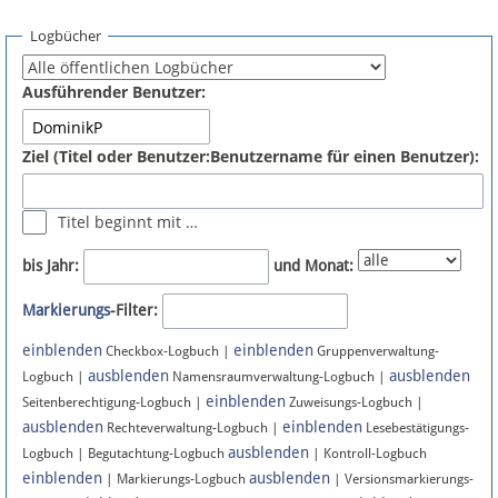
Spenden
Logbücher
Fördermitglied werden
Ausführender Benutzer:
Fehler melden
Ziel (Titel oder Benutzer:Benutzername für einen Benutzer):
Vernetzen
Titel beginnt mit …
Newsletter
bis Jahr:
und Monat:
Bluesky
Markierungs
-Filter:
einblenden
einblenden
Facebook
Checkbox-Logbuch |
Gruppenverwaltung-
ausblenden
ausblenden
Logbuch |
Namensraumverwaltung-Logbuch |
einblenden
Instagram
Seitenberechtigung-Logbuch |
Zuweisungs-Logbuch |
ausblenden
einblenden
Rechteverwaltung-Logbuch |
Lesebestätigungs-
ausblenden
Logbuch | Begutachtung-Logbuch
| Kontroll-Logbuch
einblenden
ausblenden
| Markierungs-Logbuch
| Versionsmarkierungs-
Anmelden