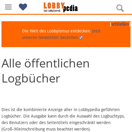
[
]
schließen
Die Welt des Lobbyismus entdecken.
Jetzt
unseren Newsletter bestellen.
Alle öffentlichen
Navigation
Logbücher
Über Lobbypedia
Inhalt A-Z
Artikel nach Kategorien
Dies ist die kombinierte Anzeige aller in Lobbypedia geführten
Logbücher. Die Ausgabe kann durch die Auswahl des Logbuchtyps,
FAQ
des Benutzers oder des Seitentitels eingeschränkt werden
(Groß-/Kleinschreibung muss beachtet werden).