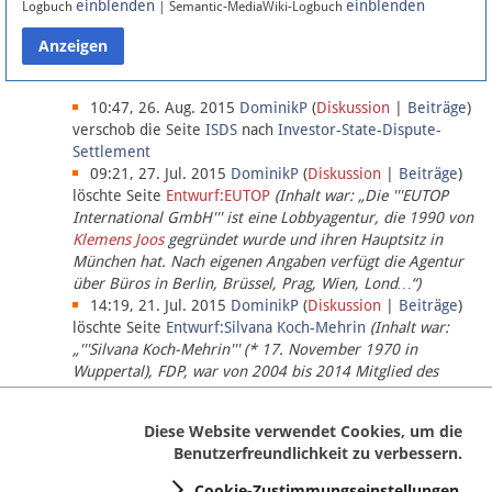
einblenden
einblenden
Logbuch
| Semantic-MediaWiki-Logbuch
Datenschutz
Über Lobbypedia
10:47, 26. Aug. 2015
DominikP
(
Diskussion
|
Beiträge
)
verschob die Seite
ISDS
nach
Investor-State-Dispute-
Settlement
Impressum
09:21, 27. Jul. 2015
DominikP
(
Diskussion
|
Beiträge
)
löschte Seite
Entwurf:EUTOP
(Inhalt war: „Die '''EUTOP
International GmbH''' ist eine Lobbyagentur, die 1990 von
Klemens Joos
gegründet wurde und ihren Hauptsitz in
München hat. Nach eigenen Angaben verfügt die Agentur
über Büros in Berlin, Brüssel, Prag, Wien, Lond…“)
14:19, 21. Jul. 2015
DominikP
(
Diskussion
|
Beiträge
)
löschte Seite
Entwurf:Silvana Koch-Mehrin
(Inhalt war:
„'''Silvana Koch-Mehrin''' (* 17. November 1970 in
Wuppertal), FDP, war von 2004 bis 2014 Mitglied des
Europäischen Parlaments, seit November 2014 ist sie für
die Lob…“ (einziger Bearbeiter:
DominikP
))
Diese Website verwendet Cookies, um die
Benutzerfreundlichkeit zu verbessern.
Cookie-Zustimmungseinstellungen