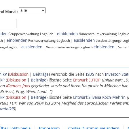
nd Monat:
nden
einblenden
Gruppenverwaltung-Logbuch |
Namensraumverwaltung-Logbu
einblenden
ausblenden
ch |
Rechteverwaltung-Logbuch |
Lesebestätigungs-Lo
ausblenden
einblenden
ungs-Logbuch
| Versionsmarkierungs-Logbuch
| Semant
nikP
(
Diskussion
|
Beiträge
)
verschob die Seite
ISDS
nach
Investor-Sta
ikP
(
Diskussion
|
Beiträge
)
löschte Seite
Entwurf:EUTOP
(Inhalt war: „D
von
Klemens Joos
gegründet wurde und ihren Hauptsitz in München hat.
 Brüssel, Prag, Wien, Lond…“)
ikP
(
Diskussion
|
Beiträge
)
löschte Seite
Entwurf:Silvana Koch-Mehrin
(
l), FDP, war von 2004 bis 2014 Mitglied des Europäischen Parlaments,
ominikP
))
Über Lobbypedia
Impressum
Cookie-Zustimmung ändern