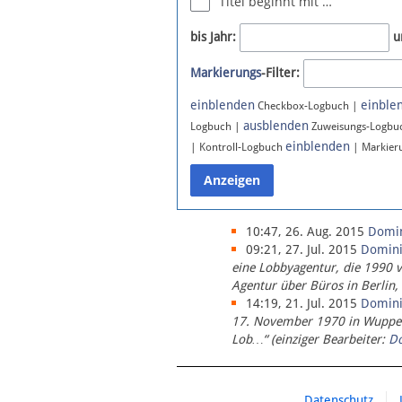
Titel beginnt mit …
Newsletter
bis Jahr:
u
Bluesky
Markierungs
-Filter:
Facebook
Instagram
einblenden
einble
Checkbox-Logbuch |
ausblenden
Logbuch |
Zuweisungs-Logbu
einblenden
| Kontroll-Logbuch
| Markier
10:47, 26. Aug. 2015
Domi
09:21, 27. Jul. 2015
Domin
eine Lobbyagentur, die 1990 
Agentur über Büros in Berlin,
14:19, 21. Jul. 2015
Domin
17. November 1970 in Wupperta
Lob…“ (einziger Bearbeiter:
D
Datenschutz