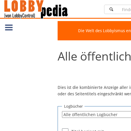
Die Welt des Lobbyismus e
Navigation
Alle öffentli
Über Lobbypedia
Inhalt A-Z
Artikel nach Kategorien
FAQ
Dies ist die kombinierte Anzeige aller
oder des Seitentitels eingeschränkt w
Spenden
Fördermitglied werden
Logbücher
Fehler melden
Vernetzen