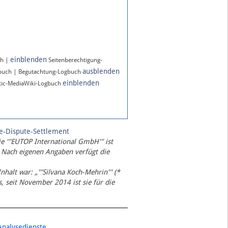
einblenden
ch |
Seitenberechtigung-
ausblenden
gbuch | Begutachtung-Logbuch
einblenden
ic-MediaWiki-Logbuch
te-Dispute-Settlement
ie '''EUTOP International GmbH''' ist
 Nach eigenen Angaben verfügt die
Inhalt war: „'''Silvana Koch-Mehrin''' (*
 seit November 2014 ist sie für die
Analysedienste