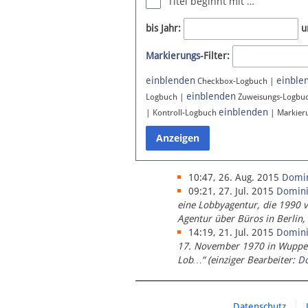
Titel beginnt mit …
Newsletter
bis Jahr:
u
Bluesky
Markierungs
-Filter:
Facebook
Instagram
einblenden
einble
Checkbox-Logbuch |
einblenden
Logbuch |
Zuweisungs-Logbu
einblenden
| Kontroll-Logbuch
| Markier
10:47, 26. Aug. 2015
Domi
09:21, 27. Jul. 2015
Domin
eine Lobbyagentur, die 1990 
Agentur über Büros in Berlin,
14:19, 21. Jul. 2015
Domin
17. November 1970 in Wupperta
Lob…“ (einziger Bearbeiter:
D
Datenschutz