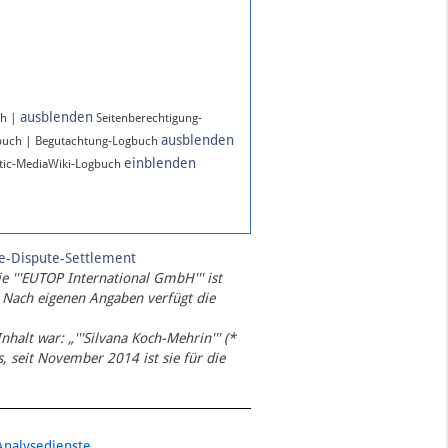
ausblenden
ch |
Seitenberechtigung-
ausblenden
buch | Begutachtung-Logbuch
einblenden
ic-MediaWiki-Logbuch
te-Dispute-Settlement
ie '''EUTOP International GmbH''' ist
 Nach eigenen Angaben verfügt die
Inhalt war: „'''Silvana Koch-Mehrin''' (*
 seit November 2014 ist sie für die
Analysedienste