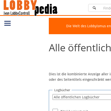
Die Welt des Lobbyismus e
Navigation
Alle öffentli
Über Lobbypedia
Inhalt A-Z
Artikel nach Kategorien
FAQ
Dies ist die kombinierte Anzeige aller
oder des Seitentitels eingeschränkt w
Spenden
Fördermitglied werden
Logbücher
Fehler melden
Vernetzen