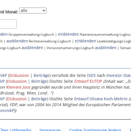
nd Monat:
nden
einblenden
Gruppenverwaltung-Logbuch |
Namensraumverwaltung-Logbu
ausblenden
einblenden
ch |
Rechteverwaltung-Logbuch |
Lesebestätigungs-Log
ausblenden
ausblenden
ungs-Logbuch
| Versionsmarkierungs-Logbuch
| Semant
nikP
(
Diskussion
|
Beiträge
)
verschob die Seite
ISDS
nach
Investor-Sta
ikP
(
Diskussion
|
Beiträge
)
löschte Seite
Entwurf:EUTOP
(Inhalt war: „D
von
Klemens Joos
gegründet wurde und ihren Hauptsitz in München hat.
 Brüssel, Prag, Wien, Lond…“)
ikP
(
Diskussion
|
Beiträge
)
löschte Seite
Entwurf:Silvana Koch-Mehrin
(
l), FDP, war von 2004 bis 2014 Mitglied des Europäischen Parlaments,
ominikP
))
Über Lobbypedia
Impressum
Cookie-Zustimmung ändern