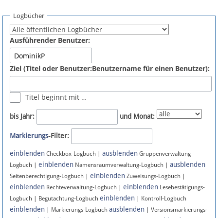
Spenden
Logbücher
Fördermitglied werden
Ausführender Benutzer:
Fehler melden
Ziel (Titel oder Benutzer:Benutzername für einen Benutzer):
Vernetzen
Titel beginnt mit …
Newsletter
bis Jahr:
und Monat:
Bluesky
Markierungs
-Filter:
einblenden
ausblenden
Facebook
Checkbox-Logbuch |
Gruppenverwaltung-
einblenden
ausblenden
Logbuch |
Namensraumverwaltung-Logbuch |
einblenden
Instagram
Seitenberechtigung-Logbuch |
Zuweisungs-Logbuch |
einblenden
einblenden
Rechteverwaltung-Logbuch |
Lesebestätigungs-
einblenden
Logbuch | Begutachtung-Logbuch
| Kontroll-Logbuch
einblenden
ausblenden
| Markierungs-Logbuch
| Versionsmarkierungs-
Anmelden