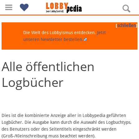
[
]
schließen
Die Welt des Lobbyismus entdecken.
Jetzt
unseren Newsletter bestellen.
Alle öffentlichen
Navigation
Logbücher
Über Lobbypedia
Inhalt A-Z
Artikel nach Kategorien
Dies ist die kombinierte Anzeige aller in Lobbypedia geführten
Logbücher. Die Ausgabe kann durch die Auswahl des Logbuchtyps,
FAQ
des Benutzers oder des Seitentitels eingeschränkt werden
(Groß-/Kleinschreibung muss beachtet werden).