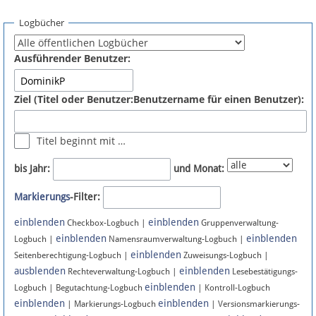
Spenden
Logbücher
Fördermitglied werden
Ausführender Benutzer:
Fehler melden
Ziel (Titel oder Benutzer:Benutzername für einen Benutzer):
Vernetzen
Titel beginnt mit …
Newsletter
bis Jahr:
und Monat:
Bluesky
Markierungs
-Filter:
einblenden
einblenden
Facebook
Checkbox-Logbuch |
Gruppenverwaltung-
einblenden
einblenden
Logbuch |
Namensraumverwaltung-Logbuch |
einblenden
Instagram
Seitenberechtigung-Logbuch |
Zuweisungs-Logbuch |
ausblenden
einblenden
Rechteverwaltung-Logbuch |
Lesebestätigungs-
einblenden
Logbuch | Begutachtung-Logbuch
| Kontroll-Logbuch
einblenden
einblenden
| Markierungs-Logbuch
| Versionsmarkierungs-
Anmelden