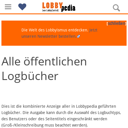
[
]
schließen
Die Welt des Lobbyismus entdecken.
Jetzt
unseren Newsletter bestellen.
Alle öffentlichen
Navigation
Logbücher
Über Lobbypedia
Inhalt A-Z
Artikel nach Kategorien
Dies ist die kombinierte Anzeige aller in Lobbypedia geführten
Logbücher. Die Ausgabe kann durch die Auswahl des Logbuchtyps,
FAQ
des Benutzers oder des Seitentitels eingeschränkt werden
(Groß-/Kleinschreibung muss beachtet werden).