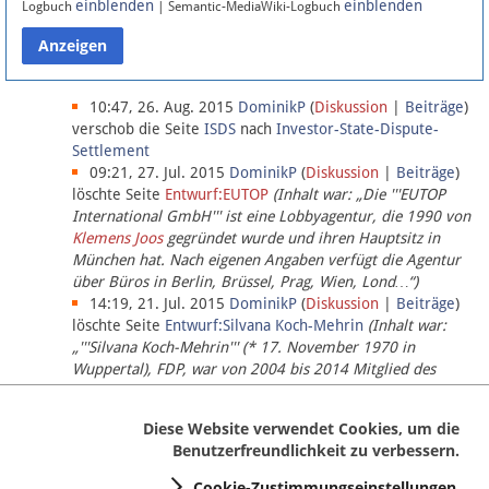
einblenden
einblenden
Logbuch
| Semantic-MediaWiki-Logbuch
Datenschutz
Über Lobbypedia
10:47, 26. Aug. 2015
DominikP
(
Diskussion
|
Beiträge
)
verschob die Seite
ISDS
nach
Investor-State-Dispute-
Settlement
Impressum
09:21, 27. Jul. 2015
DominikP
(
Diskussion
|
Beiträge
)
löschte Seite
Entwurf:EUTOP
(Inhalt war: „Die '''EUTOP
International GmbH''' ist eine Lobbyagentur, die 1990 von
Klemens Joos
gegründet wurde und ihren Hauptsitz in
München hat. Nach eigenen Angaben verfügt die Agentur
über Büros in Berlin, Brüssel, Prag, Wien, Lond…“)
14:19, 21. Jul. 2015
DominikP
(
Diskussion
|
Beiträge
)
löschte Seite
Entwurf:Silvana Koch-Mehrin
(Inhalt war:
„'''Silvana Koch-Mehrin''' (* 17. November 1970 in
Wuppertal), FDP, war von 2004 bis 2014 Mitglied des
Europäischen Parlaments, seit November 2014 ist sie für
die Lob…“ (einziger Bearbeiter:
DominikP
))
Diese Website verwendet Cookies, um die
Benutzerfreundlichkeit zu verbessern.
Cookie-Zustimmungseinstellungen