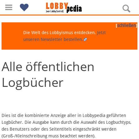
[
]
schließen
Die Welt des Lobbyismus entdecken.
Jetzt
unseren Newsletter bestellen.
Alle öffentlichen
Navigation
Logbücher
Über Lobbypedia
Inhalt A-Z
Artikel nach Kategorien
Dies ist die kombinierte Anzeige aller in Lobbypedia geführten
Logbücher. Die Ausgabe kann durch die Auswahl des Logbuchtyps,
FAQ
des Benutzers oder des Seitentitels eingeschränkt werden
(Groß-/Kleinschreibung muss beachtet werden).