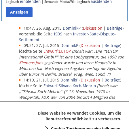
einblenden
ausblenden
Logbuch
| Semantic-MediaWiki-Logbuch
Datenschutz
Über Lobbypedia
10:47, 26. Aug. 2015
DominikP
(
Diskussion
|
Beiträge
)
verschob die Seite
ISDS
nach
Investor-State-Dispute-
Settlement
Impressum
09:21, 27. Jul. 2015
DominikP
(
Diskussion
|
Beiträge
)
löschte Seite
Entwurf:EUTOP
(Inhalt war: „Die '''EUTOP
International GmbH''' ist eine Lobbyagentur, die 1990 von
Klemens Joos
gegründet wurde und ihren Hauptsitz in
München hat. Nach eigenen Angaben verfügt die Agentur
über Büros in Berlin, Brüssel, Prag, Wien, Lond…“)
14:19, 21. Jul. 2015
DominikP
(
Diskussion
|
Beiträge
)
löschte Seite
Entwurf:Silvana Koch-Mehrin
(Inhalt war:
„'''Silvana Koch-Mehrin''' (* 17. November 1970 in
Wuppertal), FDP, war von 2004 bis 2014 Mitglied des
Europäischen Parlaments, seit November 2014 ist sie für
die Lob…“ (einziger Bearbeiter:
DominikP
))
Diese Website verwendet Cookies, um die
Benutzerfreundlichkeit zu verbessern.
Cookie-Zustimmungseinstellungen