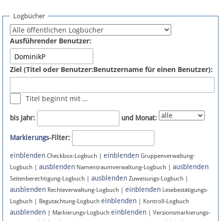
Spenden
Logbücher
Fördermitglied werden
Ausführender Benutzer:
Fehler melden
Ziel (Titel oder Benutzer:Benutzername für einen Benutzer):
Vernetzen
Titel beginnt mit …
Newsletter
bis Jahr:
und Monat:
Bluesky
Markierungs
-Filter:
einblenden
einblenden
Facebook
Checkbox-Logbuch |
Gruppenverwaltung-
ausblenden
ausblenden
Logbuch |
Namensraumverwaltung-Logbuch |
ausblenden
Instagram
Seitenberechtigung-Logbuch |
Zuweisungs-Logbuch |
ausblenden
einblenden
Rechteverwaltung-Logbuch |
Lesebestätigungs-
einblenden
Logbuch | Begutachtung-Logbuch
| Kontroll-Logbuch
ausblenden
einblenden
| Markierungs-Logbuch
| Versionsmarkierungs-
Anmelden