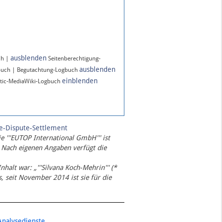
ausblenden
ch |
Seitenberechtigung-
ausblenden
buch | Begutachtung-Logbuch
einblenden
tic-MediaWiki-Logbuch
te-Dispute-Settlement
ie '''EUTOP International GmbH''' ist
 Nach eigenen Angaben verfügt die
Inhalt war: „'''Silvana Koch-Mehrin''' (*
 seit November 2014 ist sie für die
Analysedienste