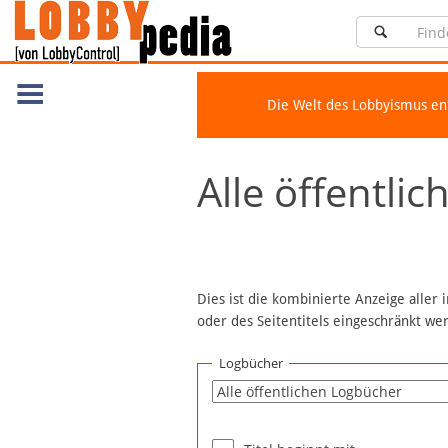
Die Welt des Lobbyismus e
Navigation
Alle öffentli
Über Lobbypedia
Inhalt A-Z
Artikel nach Kategorien
FAQ
Dies ist die kombinierte Anzeige aller
oder des Seitentitels eingeschränkt w
Spenden
Fördermitglied werden
Logbücher
Fehler melden
Vernetzen