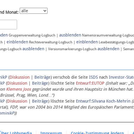
nd Monat:
nden
ausblenden
Gruppenverwaltung-Logbuch |
Namensraumverwaltung-Logbu
einblenden
einblenden
ch |
Rechteverwaltung-Logbuch |
Lesebestätigungs-Log
ausblenden
ausblenden
ungs-Logbuch
| Versionsmarkierungs-Logbuch
| Seman
nikP
(
Diskussion
|
Beiträge
)
verschob die Seite
ISDS
nach
Investor-Sta
ikP
(
Diskussion
|
Beiträge
)
löschte Seite
Entwurf:EUTOP
(Inhalt war: „D
von
Klemens Joos
gegründet wurde und ihren Hauptsitz in München hat.
 Brüssel, Prag, Wien, Lond…“)
ikP
(
Diskussion
|
Beiträge
)
löschte Seite
Entwurf:Silvana Koch-Mehrin
(
l), FDP, war von 2004 bis 2014 Mitglied des Europäischen Parlaments,
ominikP
))
Über Lobbypedia
Impressum
Cookie-Zustimmung ändern