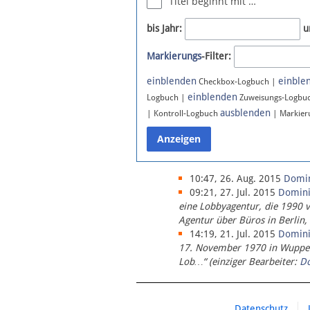
Titel beginnt mit …
Newsletter
bis Jahr:
u
Bluesky
Markierungs
-Filter:
Facebook
Instagram
einblenden
einble
Checkbox-Logbuch |
einblenden
Logbuch |
Zuweisungs-Logbu
ausblenden
| Kontroll-Logbuch
| Markier
10:47, 26. Aug. 2015
Domi
09:21, 27. Jul. 2015
Domin
eine Lobbyagentur, die 1990 
Agentur über Büros in Berlin,
14:19, 21. Jul. 2015
Domin
17. November 1970 in Wupperta
Lob…“ (einziger Bearbeiter:
D
Datenschutz