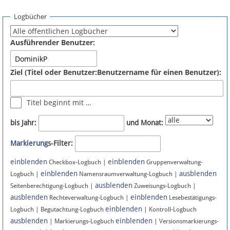
Spenden
Logbücher
Fördermitglied werden
Ausführender Benutzer:
Fehler melden
Ziel (Titel oder Benutzer:Benutzername für einen Benutzer):
Vernetzen
Titel beginnt mit …
Newsletter
bis Jahr:
und Monat:
Bluesky
Markierungs
-Filter:
einblenden
einblenden
Facebook
Checkbox-Logbuch |
Gruppenverwaltung-
einblenden
ausblenden
Logbuch |
Namensraumverwaltung-Logbuch |
ausblenden
Instagram
Seitenberechtigung-Logbuch |
Zuweisungs-Logbuch |
ausblenden
einblenden
Rechteverwaltung-Logbuch |
Lesebestätigungs-
einblenden
Logbuch | Begutachtung-Logbuch
| Kontroll-Logbuch
ausblenden
einblenden
| Markierungs-Logbuch
| Versionsmarkierungs-
Anmelden