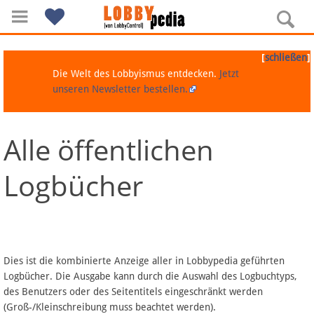
[
]
schließen
Die Welt des Lobbyismus entdecken.
Jetzt
unseren Newsletter bestellen.
Alle öffentlichen
Navigation
Logbücher
Über Lobbypedia
Inhalt A-Z
Artikel nach Kategorien
Dies ist die kombinierte Anzeige aller in Lobbypedia geführten
Logbücher. Die Ausgabe kann durch die Auswahl des Logbuchtyps,
FAQ
des Benutzers oder des Seitentitels eingeschränkt werden
(Groß-/Kleinschreibung muss beachtet werden).