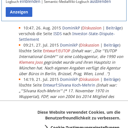
einblenden
ausblenden
Logbuch
| Semantic-MediaWiki-Logbuch
Datenschutz
Über Lobbypedia
10:47, 26. Aug. 2015
DominikP
(
Diskussion
|
Beiträge
)
verschob die Seite
ISDS
nach
Investor-State-Dispute-
Settlement
Impressum
09:21, 27. Jul. 2015
DominikP
(
Diskussion
|
Beiträge
)
löschte Seite
Entwurf:EUTOP
(Inhalt war: „Die '''EUTOP
International GmbH''' ist eine Lobbyagentur, die 1990 von
Klemens Joos
gegründet wurde und ihren Hauptsitz in
München hat. Nach eigenen Angaben verfügt die Agentur
über Büros in Berlin, Brüssel, Prag, Wien, Lond…“)
14:19, 21. Jul. 2015
DominikP
(
Diskussion
|
Beiträge
)
löschte Seite
Entwurf:Silvana Koch-Mehrin
(Inhalt war:
„'''Silvana Koch-Mehrin''' (* 17. November 1970 in
Wuppertal), FDP, war von 2004 bis 2014 Mitglied des
Europäischen Parlaments, seit November 2014 ist sie für
die Lob…“ (einziger Bearbeiter:
DominikP
))
Diese Website verwendet Cookies, um die
Benutzerfreundlichkeit zu verbessern.
Cookie-Zustimmungseinstellungen