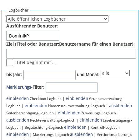
Spenden
Logbücher
Fördermitglied werden
Ausführender Benutzer:
Fehler melden
Ziel (Titel oder Benutzer:Benutzername für einen Benutzer):
Vernetzen
Titel beginnt mit …
Newsletter
bis Jahr:
und Monat:
Bluesky
Markierungs
-Filter:
einblenden
einblenden
Facebook
Checkbox-Logbuch |
Gruppenverwaltung-
einblenden
ausblenden
Logbuch |
Namensraumverwaltung-Logbuch |
einblenden
Instagram
Seitenberechtigung-Logbuch |
Zuweisungs-Logbuch |
ausblenden
einblenden
Rechteverwaltung-Logbuch |
Lesebestätigungs-
einblenden
Logbuch | Begutachtung-Logbuch
| Kontroll-Logbuch
einblenden
ausblenden
| Markierungs-Logbuch
| Versionsmarkierungs-
Anmelden