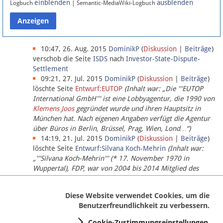
einblenden
ausblenden
Logbuch
| Semantic-MediaWiki-Logbuch
Datenschutz
Über Lobbypedia
10:47, 26. Aug. 2015
DominikP
(
Diskussion
|
Beiträge
)
verschob die Seite
ISDS
nach
Investor-State-Dispute-
Settlement
Impressum
09:21, 27. Jul. 2015
DominikP
(
Diskussion
|
Beiträge
)
löschte Seite
Entwurf:EUTOP
(Inhalt war: „Die '''EUTOP
International GmbH''' ist eine Lobbyagentur, die 1990 von
Klemens Joos
gegründet wurde und ihren Hauptsitz in
München hat. Nach eigenen Angaben verfügt die Agentur
über Büros in Berlin, Brüssel, Prag, Wien, Lond…“)
14:19, 21. Jul. 2015
DominikP
(
Diskussion
|
Beiträge
)
löschte Seite
Entwurf:Silvana Koch-Mehrin
(Inhalt war:
„'''Silvana Koch-Mehrin''' (* 17. November 1970 in
Wuppertal), FDP, war von 2004 bis 2014 Mitglied des
Europäischen Parlaments, seit November 2014 ist sie für
die Lob…“ (einziger Bearbeiter:
DominikP
))
Diese Website verwendet Cookies, um die
Benutzerfreundlichkeit zu verbessern.
Cookie-Zustimmungseinstellungen