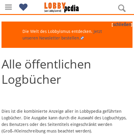
[
]
schließen
Die Welt des Lobbyismus entdecken.
Jetzt
unseren Newsletter bestellen.
Alle öffentlichen
Navigation
Logbücher
Über Lobbypedia
Inhalt A-Z
Artikel nach Kategorien
Dies ist die kombinierte Anzeige aller in Lobbypedia geführten
Logbücher. Die Ausgabe kann durch die Auswahl des Logbuchtyps,
FAQ
des Benutzers oder des Seitentitels eingeschränkt werden
(Groß-/Kleinschreibung muss beachtet werden).