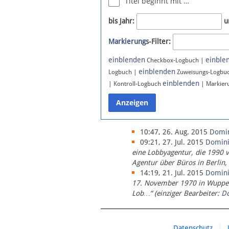
Titel beginnt mit …
Newsletter
bis Jahr:
u
Bluesky
Markierungs
-Filter:
Facebook
Instagram
einblenden
einble
Checkbox-Logbuch |
einblenden
Logbuch |
Zuweisungs-Logbu
einblenden
| Kontroll-Logbuch
| Markier
10:47, 26. Aug. 2015
Domi
09:21, 27. Jul. 2015
Domin
eine Lobbyagentur, die 1990 
Agentur über Büros in Berlin,
14:19, 21. Jul. 2015
Domin
17. November 1970 in Wupperta
Lob…“ (einziger Bearbeiter:
D
Datenschutz