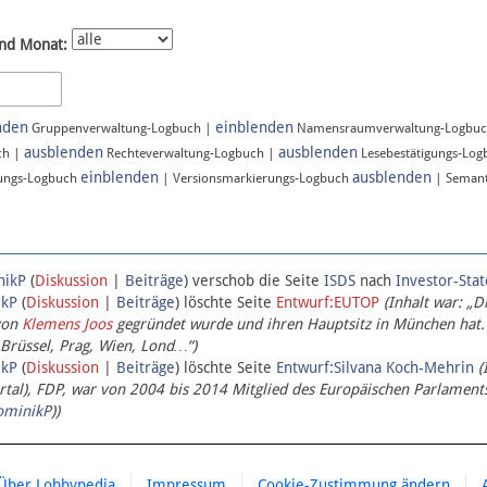
nd Monat:
nden
einblenden
Gruppenverwaltung-Logbuch |
Namensraumverwaltung-Logbu
ausblenden
ausblenden
ch |
Rechteverwaltung-Logbuch |
Lesebestätigungs-Lo
einblenden
ausblenden
ungs-Logbuch
| Versionsmarkierungs-Logbuch
| Semant
nikP
(
Diskussion
|
Beiträge
)
verschob die Seite
ISDS
nach
Investor-Sta
ikP
(
Diskussion
|
Beiträge
)
löschte Seite
Entwurf:EUTOP
(Inhalt war: „D
von
Klemens Joos
gegründet wurde und ihren Hauptsitz in München hat.
 Brüssel, Prag, Wien, Lond…“)
ikP
(
Diskussion
|
Beiträge
)
löschte Seite
Entwurf:Silvana Koch-Mehrin
(
l), FDP, war von 2004 bis 2014 Mitglied des Europäischen Parlaments,
ominikP
))
Über Lobbypedia
Impressum
Cookie-Zustimmung ändern