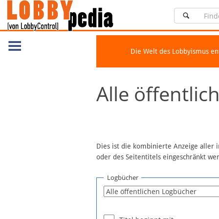
Die Welt des Lobbyismus e
Navigation
Alle öffentli
Über Lobbypedia
Inhalt A-Z
Artikel nach Kategorien
FAQ
Dies ist die kombinierte Anzeige aller
oder des Seitentitels eingeschränkt w
Spenden
Fördermitglied werden
Logbücher
Fehler melden
Vernetzen