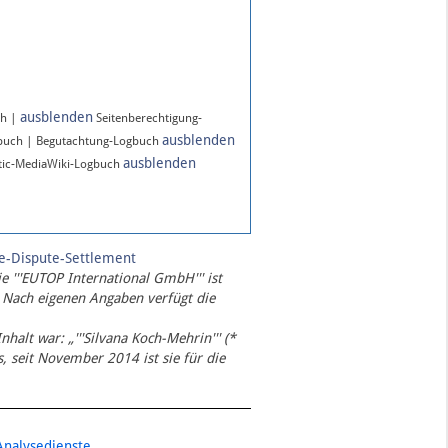
ausblenden
ch |
Seitenberechtigung-
ausblenden
gbuch | Begutachtung-Logbuch
ausblenden
ic-MediaWiki-Logbuch
te-Dispute-Settlement
ie '''EUTOP International GmbH''' ist
 Nach eigenen Angaben verfügt die
Inhalt war: „'''Silvana Koch-Mehrin''' (*
 seit November 2014 ist sie für die
Analysedienste