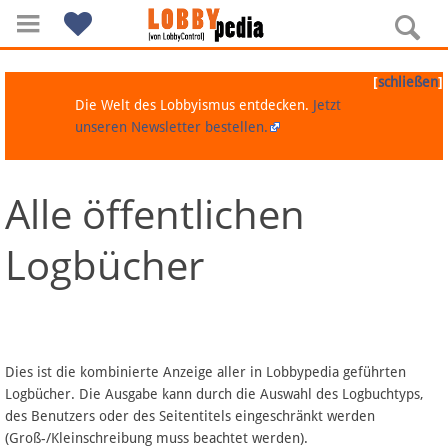
[
]
schließen
Die Welt des Lobbyismus entdecken.
Jetzt
unseren Newsletter bestellen.
Alle öffentlichen
Navigation
Logbücher
Über Lobbypedia
Inhalt A-Z
Artikel nach Kategorien
Dies ist die kombinierte Anzeige aller in Lobbypedia geführten
Logbücher. Die Ausgabe kann durch die Auswahl des Logbuchtyps,
FAQ
des Benutzers oder des Seitentitels eingeschränkt werden
(Groß-/Kleinschreibung muss beachtet werden).