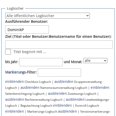
Spenden
Logbücher
Fördermitglied werden
Ausführender Benutzer:
Fehler melden
Ziel (Titel oder Benutzer:Benutzername für einen Benutzer):
Vernetzen
Titel beginnt mit …
Newsletter
bis Jahr:
und Monat:
Bluesky
Markierungs
-Filter:
einblenden
ausblenden
Facebook
Checkbox-Logbuch |
Gruppenverwaltung-
ausblenden
einblenden
Logbuch |
Namensraumverwaltung-Logbuch |
ausblenden
Instagram
Seitenberechtigung-Logbuch |
Zuweisungs-Logbuch |
ausblenden
ausblenden
Rechteverwaltung-Logbuch |
Lesebestätigungs-
einblenden
Logbuch | Begutachtung-Logbuch
| Kontroll-Logbuch
einblenden
ausblenden
| Markierungs-Logbuch
| Versionsmarkierungs-
Anmelden