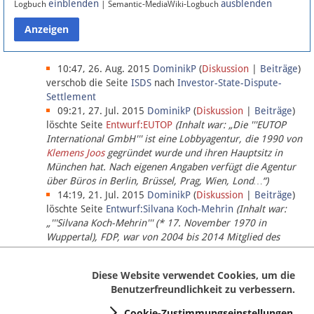
einblenden
ausblenden
Logbuch
| Semantic-MediaWiki-Logbuch
Datenschutz
Über Lobbypedia
10:47, 26. Aug. 2015
DominikP
(
Diskussion
|
Beiträge
)
verschob die Seite
ISDS
nach
Investor-State-Dispute-
Settlement
Impressum
09:21, 27. Jul. 2015
DominikP
(
Diskussion
|
Beiträge
)
löschte Seite
Entwurf:EUTOP
(Inhalt war: „Die '''EUTOP
International GmbH''' ist eine Lobbyagentur, die 1990 von
Klemens Joos
gegründet wurde und ihren Hauptsitz in
München hat. Nach eigenen Angaben verfügt die Agentur
über Büros in Berlin, Brüssel, Prag, Wien, Lond…“)
14:19, 21. Jul. 2015
DominikP
(
Diskussion
|
Beiträge
)
löschte Seite
Entwurf:Silvana Koch-Mehrin
(Inhalt war:
„'''Silvana Koch-Mehrin''' (* 17. November 1970 in
Wuppertal), FDP, war von 2004 bis 2014 Mitglied des
Europäischen Parlaments, seit November 2014 ist sie für
die Lob…“ (einziger Bearbeiter:
DominikP
))
Diese Website verwendet Cookies, um die
Benutzerfreundlichkeit zu verbessern.
Cookie-Zustimmungseinstellungen