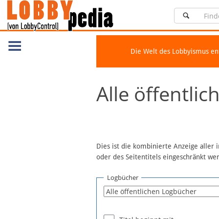
Die Welt des Lobbyismus e
Navigation
Alle öffentli
Über Lobbypedia
Inhalt A-Z
Artikel nach Kategorien
FAQ
Dies ist die kombinierte Anzeige aller
oder des Seitentitels eingeschränkt w
Spenden
Fördermitglied werden
Logbücher
Fehler melden
Vernetzen