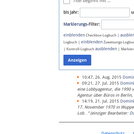
Titel beginnt mit …
Newsletter
bis Jahr:
u
Bluesky
Markierungs
-Filter:
Facebook
Instagram
einblenden
ausble
Checkbox-Logbuch |
einblenden
Logbuch |
Zuweisungs-Logbu
ausblenden
| Kontroll-Logbuch
| Markier
10:47, 26. Aug. 2015
Domi
09:21, 27. Jul. 2015
Domin
eine Lobbyagentur, die 1990 
Agentur über Büros in Berlin,
14:19, 21. Jul. 2015
Domin
17. November 1970 in Wupperta
Lob…“ (einziger Bearbeiter:
D
Datenschutz