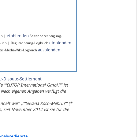
einblenden
ch |
Seitenberechtigung-
einblenden
buch | Begutachtung-Logbuch
ausblenden
ic-MediaWiki-Logbuch
te-Dispute-Settlement
ie '''EUTOP International GmbH''' ist
 Nach eigenen Angaben verfügt die
Inhalt war: „'''Silvana Koch-Mehrin''' (*
 seit November 2014 ist sie für die
Analysedienste