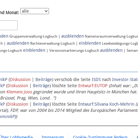
nd Monat:
nden
ausblenden
Gruppenverwaltung-Logbuch |
Namensraumverwaltung-Logbu
ausblenden
einblenden
ch |
Rechteverwaltung-Logbuch |
Lesebestätigungs-Log
einblenden
ausblenden
ungs-Logbuch
| Versionsmarkierungs-Logbuch
| Semant
nikP
(
Diskussion
|
Beiträge
)
verschob die Seite
ISDS
nach
Investor-Sta
ikP
(
Diskussion
|
Beiträge
)
löschte Seite
Entwurf:EUTOP
(Inhalt war: „D
von
Klemens Joos
gegründet wurde und ihren Hauptsitz in München hat.
 Brüssel, Prag, Wien, Lond…“)
ikP
(
Diskussion
|
Beiträge
)
löschte Seite
Entwurf:Silvana Koch-Mehrin
(
l), FDP, war von 2004 bis 2014 Mitglied des Europäischen Parlaments,
ominikP
))
Über Lobbypedia
Impressum
Cookie-Zustimmung ändern