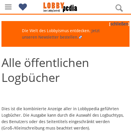
[
]
schließen
Die Welt des Lobbyismus entdecken.
Jetzt
unseren Newsletter bestellen.
Alle öffentlichen
Navigation
Logbücher
Über Lobbypedia
Inhalt A-Z
Artikel nach Kategorien
Dies ist die kombinierte Anzeige aller in Lobbypedia geführten
Logbücher. Die Ausgabe kann durch die Auswahl des Logbuchtyps,
FAQ
des Benutzers oder des Seitentitels eingeschränkt werden
(Groß-/Kleinschreibung muss beachtet werden).