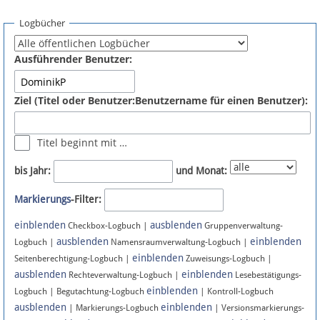
Spenden
Logbücher
Fördermitglied werden
Ausführender Benutzer:
Fehler melden
Ziel (Titel oder Benutzer:Benutzername für einen Benutzer):
Vernetzen
Titel beginnt mit …
Newsletter
bis Jahr:
und Monat:
Bluesky
Markierungs
-Filter:
einblenden
ausblenden
Facebook
Checkbox-Logbuch |
Gruppenverwaltung-
ausblenden
einblenden
Logbuch |
Namensraumverwaltung-Logbuch |
einblenden
Instagram
Seitenberechtigung-Logbuch |
Zuweisungs-Logbuch |
ausblenden
einblenden
Rechteverwaltung-Logbuch |
Lesebestätigungs-
einblenden
Logbuch | Begutachtung-Logbuch
| Kontroll-Logbuch
ausblenden
einblenden
| Markierungs-Logbuch
| Versionsmarkierungs-
Anmelden