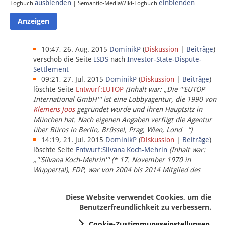
ausblenden
einblenden
Logbuch
| Semantic-MediaWiki-Logbuch
Datenschutz
Über Lobbypedia
10:47, 26. Aug. 2015
DominikP
(
Diskussion
|
Beiträge
)
verschob die Seite
ISDS
nach
Investor-State-Dispute-
Settlement
Impressum
09:21, 27. Jul. 2015
DominikP
(
Diskussion
|
Beiträge
)
löschte Seite
Entwurf:EUTOP
(Inhalt war: „Die '''EUTOP
International GmbH''' ist eine Lobbyagentur, die 1990 von
Klemens Joos
gegründet wurde und ihren Hauptsitz in
München hat. Nach eigenen Angaben verfügt die Agentur
über Büros in Berlin, Brüssel, Prag, Wien, Lond…“)
14:19, 21. Jul. 2015
DominikP
(
Diskussion
|
Beiträge
)
löschte Seite
Entwurf:Silvana Koch-Mehrin
(Inhalt war:
„'''Silvana Koch-Mehrin''' (* 17. November 1970 in
Wuppertal), FDP, war von 2004 bis 2014 Mitglied des
Europäischen Parlaments, seit November 2014 ist sie für
die Lob…“ (einziger Bearbeiter:
DominikP
))
Diese Website verwendet Cookies, um die
Benutzerfreundlichkeit zu verbessern.
Cookie-Zustimmungseinstellungen