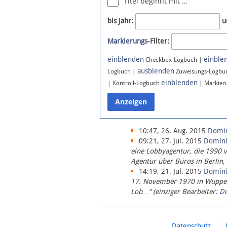
Titel beginnt mit …
Newsletter
bis Jahr:
u
Bluesky
Markierungs
-Filter:
Facebook
Instagram
einblenden
einble
Checkbox-Logbuch |
ausblenden
Logbuch |
Zuweisungs-Logbu
einblenden
| Kontroll-Logbuch
| Markier
10:47, 26. Aug. 2015
Domi
09:21, 27. Jul. 2015
Domin
eine Lobbyagentur, die 1990 
Agentur über Büros in Berlin,
14:19, 21. Jul. 2015
Domin
17. November 1970 in Wupperta
Lob…“ (einziger Bearbeiter:
D
Datenschutz