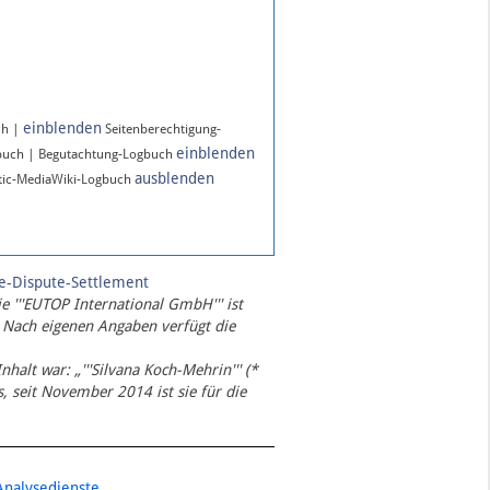
einblenden
ch |
Seitenberechtigung-
einblenden
buch | Begutachtung-Logbuch
ausblenden
ic-MediaWiki-Logbuch
te-Dispute-Settlement
ie '''EUTOP International GmbH''' ist
 Nach eigenen Angaben verfügt die
Inhalt war: „'''Silvana Koch-Mehrin''' (*
 seit November 2014 ist sie für die
Analysedienste