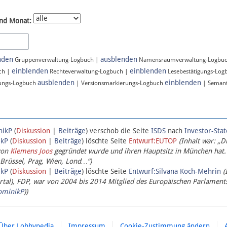
nd Monat:
nden
ausblenden
Gruppenverwaltung-Logbuch |
Namensraumverwaltung-Logbu
einblenden
einblenden
ch |
Rechteverwaltung-Logbuch |
Lesebestätigungs-Log
ausblenden
einblenden
ungs-Logbuch
| Versionsmarkierungs-Logbuch
| Semant
nikP
(
Diskussion
|
Beiträge
)
verschob die Seite
ISDS
nach
Investor-Sta
ikP
(
Diskussion
|
Beiträge
)
löschte Seite
Entwurf:EUTOP
(Inhalt war: „D
von
Klemens Joos
gegründet wurde und ihren Hauptsitz in München hat.
 Brüssel, Prag, Wien, Lond…“)
ikP
(
Diskussion
|
Beiträge
)
löschte Seite
Entwurf:Silvana Koch-Mehrin
(
l), FDP, war von 2004 bis 2014 Mitglied des Europäischen Parlaments,
ominikP
))
Über Lobbypedia
Impressum
Cookie-Zustimmung ändern