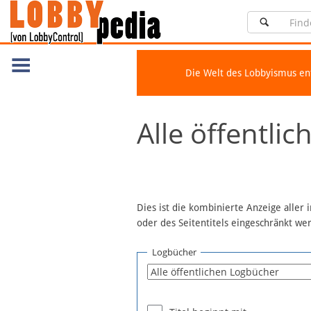
Die Welt des Lobbyismus e
Navigation
Alle öffentli
Über Lobbypedia
Inhalt A-Z
Artikel nach Kategorien
FAQ
Dies ist die kombinierte Anzeige aller
oder des Seitentitels eingeschränkt w
Spenden
Fördermitglied werden
Logbücher
Fehler melden
Vernetzen