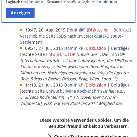
einblenden
einblenden
Logbuch
| Semantic-MediaWiki-Logbuch
Datenschutz
Über Lobbypedia
10:47, 26. Aug. 2015
DominikP
(
Diskussion
|
Beiträge
)
verschob die Seite
ISDS
nach
Investor-State-Dispute-
Settlement
Impressum
09:21, 27. Jul. 2015
DominikP
(
Diskussion
|
Beiträge
)
löschte Seite
Entwurf:EUTOP
(Inhalt war: „Die '''EUTOP
International GmbH''' ist eine Lobbyagentur, die 1990 von
Klemens Joos
gegründet wurde und ihren Hauptsitz in
München hat. Nach eigenen Angaben verfügt die Agentur
über Büros in Berlin, Brüssel, Prag, Wien, Lond…“)
14:19, 21. Jul. 2015
DominikP
(
Diskussion
|
Beiträge
)
löschte Seite
Entwurf:Silvana Koch-Mehrin
(Inhalt war:
„'''Silvana Koch-Mehrin''' (* 17. November 1970 in
Wuppertal), FDP, war von 2004 bis 2014 Mitglied des
Europäischen Parlaments, seit November 2014 ist sie für
die Lob…“ (einziger Bearbeiter:
DominikP
))
Diese Website verwendet Cookies, um die
Benutzerfreundlichkeit zu verbessern.
Cookie-Zustimmungseinstellungen