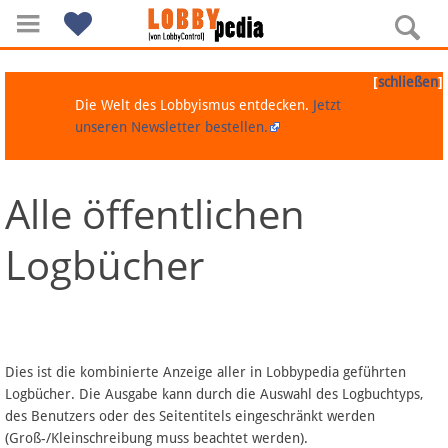
[
]
schließen
Die Welt des Lobbyismus entdecken.
Jetzt
unseren Newsletter bestellen.
Alle öffentlichen
Navigation
Logbücher
Über Lobbypedia
Inhalt A-Z
Artikel nach Kategorien
Dies ist die kombinierte Anzeige aller in Lobbypedia geführten
Logbücher. Die Ausgabe kann durch die Auswahl des Logbuchtyps,
FAQ
des Benutzers oder des Seitentitels eingeschränkt werden
(Groß-/Kleinschreibung muss beachtet werden).