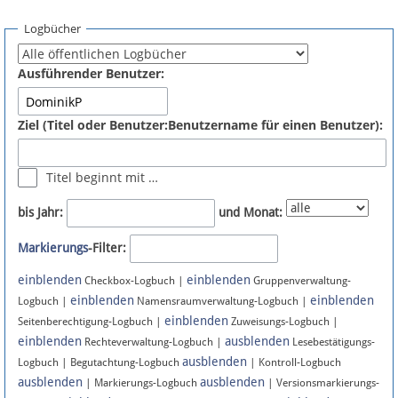
Spenden
Logbücher
Fördermitglied werden
Ausführender Benutzer:
Fehler melden
Ziel (Titel oder Benutzer:Benutzername für einen Benutzer):
Vernetzen
Titel beginnt mit …
Newsletter
bis Jahr:
und Monat:
Bluesky
Markierungs
-Filter:
einblenden
einblenden
Facebook
Checkbox-Logbuch |
Gruppenverwaltung-
einblenden
einblenden
Logbuch |
Namensraumverwaltung-Logbuch |
einblenden
Instagram
Seitenberechtigung-Logbuch |
Zuweisungs-Logbuch |
einblenden
ausblenden
Rechteverwaltung-Logbuch |
Lesebestätigungs-
ausblenden
Logbuch | Begutachtung-Logbuch
| Kontroll-Logbuch
ausblenden
ausblenden
| Markierungs-Logbuch
| Versionsmarkierungs-
Anmelden