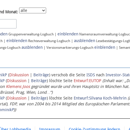
nd Monat:
nden
einblenden
Gruppenverwaltung-Logbuch |
Namensraumverwaltung-Logbu
einblenden
ausblenden
ch |
Rechteverwaltung-Logbuch |
Lesebestätigungs-Log
ausblenden
einblenden
ungs-Logbuch
| Versionsmarkierungs-Logbuch
| Semant
nikP
(
Diskussion
|
Beiträge
)
verschob die Seite
ISDS
nach
Investor-Sta
ikP
(
Diskussion
|
Beiträge
)
löschte Seite
Entwurf:EUTOP
(Inhalt war: „D
von
Klemens Joos
gegründet wurde und ihren Hauptsitz in München hat.
 Brüssel, Prag, Wien, Lond…“)
ikP
(
Diskussion
|
Beiträge
)
löschte Seite
Entwurf:Silvana Koch-Mehrin
(
l), FDP, war von 2004 bis 2014 Mitglied des Europäischen Parlaments,
ominikP
))
Über Lobbypedia
Impressum
Cookie-Zustimmung ändern