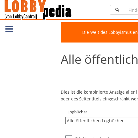
Die Welt des Lobbyismus e
Navigation
Alle öffentli
Über Lobbypedia
Inhalt A-Z
Artikel nach Kategorien
FAQ
Dies ist die kombinierte Anzeige aller
oder des Seitentitels eingeschränkt w
Spenden
Fördermitglied werden
Logbücher
Fehler melden
Vernetzen