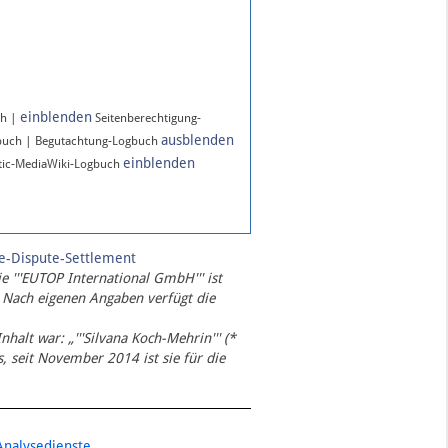
einblenden
ch |
Seitenberechtigung-
ausblenden
buch | Begutachtung-Logbuch
einblenden
ic-MediaWiki-Logbuch
te-Dispute-Settlement
ie '''EUTOP International GmbH''' ist
 Nach eigenen Angaben verfügt die
Inhalt war: „'''Silvana Koch-Mehrin''' (*
 seit November 2014 ist sie für die
Analysedienste