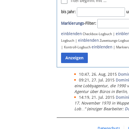
Titel beginnt mit …
Newsletter
bis Jahr:
u
Bluesky
Markierungs
-Filter:
Facebook
Instagram
einblenden
einble
Checkbox-Logbuch |
einblenden
Logbuch |
Zuweisungs-Logbu
einblenden
| Kontroll-Logbuch
| Markier
10:47, 26. Aug. 2015
Domi
09:21, 27. Jul. 2015
Domin
eine Lobbyagentur, die 1990 
Agentur über Büros in Berlin,
14:19, 21. Jul. 2015
Domin
17. November 1970 in Wupperta
Lob…“ (einziger Bearbeiter:
D
Datenschutz