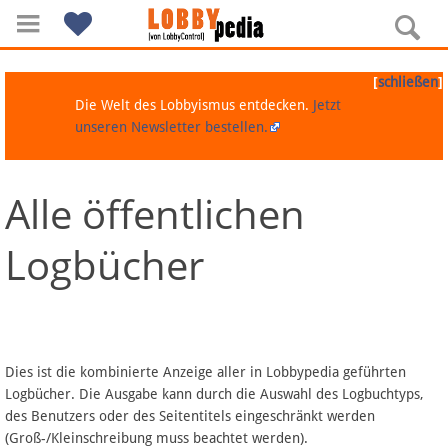
[
]
schließen
Die Welt des Lobbyismus entdecken.
Jetzt
unseren Newsletter bestellen.
Alle öffentlichen
Navigation
Logbücher
Über Lobbypedia
Inhalt A-Z
Artikel nach Kategorien
Dies ist die kombinierte Anzeige aller in Lobbypedia geführten
Logbücher. Die Ausgabe kann durch die Auswahl des Logbuchtyps,
FAQ
des Benutzers oder des Seitentitels eingeschränkt werden
(Groß-/Kleinschreibung muss beachtet werden).