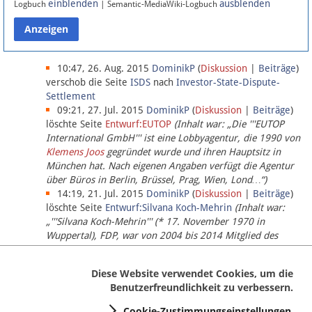
einblenden
ausblenden
Logbuch
| Semantic-MediaWiki-Logbuch
Datenschutz
Über Lobbypedia
10:47, 26. Aug. 2015
DominikP
(
Diskussion
|
Beiträge
)
verschob die Seite
ISDS
nach
Investor-State-Dispute-
Settlement
Impressum
09:21, 27. Jul. 2015
DominikP
(
Diskussion
|
Beiträge
)
löschte Seite
Entwurf:EUTOP
(Inhalt war: „Die '''EUTOP
International GmbH''' ist eine Lobbyagentur, die 1990 von
Klemens Joos
gegründet wurde und ihren Hauptsitz in
München hat. Nach eigenen Angaben verfügt die Agentur
über Büros in Berlin, Brüssel, Prag, Wien, Lond…“)
14:19, 21. Jul. 2015
DominikP
(
Diskussion
|
Beiträge
)
löschte Seite
Entwurf:Silvana Koch-Mehrin
(Inhalt war:
„'''Silvana Koch-Mehrin''' (* 17. November 1970 in
Wuppertal), FDP, war von 2004 bis 2014 Mitglied des
Europäischen Parlaments, seit November 2014 ist sie für
die Lob…“ (einziger Bearbeiter:
DominikP
))
Diese Website verwendet Cookies, um die
Benutzerfreundlichkeit zu verbessern.
Cookie-Zustimmungseinstellungen