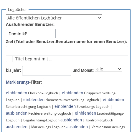
Spenden
Logbücher
Fördermitglied werden
Ausführender Benutzer:
Fehler melden
Ziel (Titel oder Benutzer:Benutzername für einen Benutzer):
Vernetzen
Titel beginnt mit …
Newsletter
bis Jahr:
und Monat:
Bluesky
Markierungs
-Filter:
einblenden
einblenden
Facebook
Checkbox-Logbuch |
Gruppenverwaltung-
einblenden
einblenden
Logbuch |
Namensraumverwaltung-Logbuch |
einblenden
Instagram
Seitenberechtigung-Logbuch |
Zuweisungs-Logbuch |
ausblenden
einblenden
Rechteverwaltung-Logbuch |
Lesebestätigungs-
ausblenden
Logbuch | Begutachtung-Logbuch
| Kontroll-Logbuch
ausblenden
ausblenden
| Markierungs-Logbuch
| Versionsmarkierungs-
Anmelden