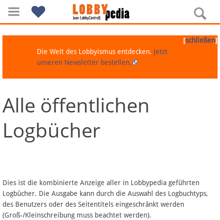
[
]
schließen
Die Welt des Lobbyismus entdecken.
Jetzt
unseren Newsletter bestellen.
Alle öffentlichen
Navigation
Logbücher
Über Lobbypedia
Inhalt A-Z
Artikel nach Kategorien
Dies ist die kombinierte Anzeige aller in Lobbypedia geführten
Logbücher. Die Ausgabe kann durch die Auswahl des Logbuchtyps,
FAQ
des Benutzers oder des Seitentitels eingeschränkt werden
(Groß-/Kleinschreibung muss beachtet werden).