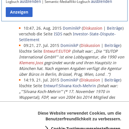
ausblenden
ausblenden
Logbuch
| Semantic-MediaWiki-Logbuch
Datenschutz
Über Lobbypedia
10:47, 26. Aug. 2015
DominikP
(
Diskussion
|
Beiträge
)
verschob die Seite
ISDS
nach
Investor-State-Dispute-
Settlement
Impressum
09:21, 27. Jul. 2015
DominikP
(
Diskussion
|
Beiträge
)
löschte Seite
Entwurf:EUTOP
(Inhalt war: „Die '''EUTOP
International GmbH''' ist eine Lobbyagentur, die 1990 von
Klemens Joos
gegründet wurde und ihren Hauptsitz in
München hat. Nach eigenen Angaben verfügt die Agentur
über Büros in Berlin, Brüssel, Prag, Wien, Lond…“)
14:19, 21. Jul. 2015
DominikP
(
Diskussion
|
Beiträge
)
löschte Seite
Entwurf:Silvana Koch-Mehrin
(Inhalt war:
„'''Silvana Koch-Mehrin''' (* 17. November 1970 in
Wuppertal), FDP, war von 2004 bis 2014 Mitglied des
Europäischen Parlaments, seit November 2014 ist sie für
die Lob…“ (einziger Bearbeiter:
DominikP
))
Diese Website verwendet Cookies, um die
Benutzerfreundlichkeit zu verbessern.
Cookie-Zustimmungseinstellungen