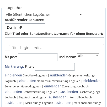
Spenden
Logbücher
Fördermitglied werden
Ausführender Benutzer:
Fehler melden
Ziel (Titel oder Benutzer:Benutzername für einen Benutzer):
Vernetzen
Titel beginnt mit …
Newsletter
bis Jahr:
und Monat:
Bluesky
Markierungs
-Filter:
einblenden
ausblenden
Facebook
Checkbox-Logbuch |
Gruppenverwaltung-
einblenden
einblenden
Logbuch |
Namensraumverwaltung-Logbuch |
einblenden
Instagram
Seitenberechtigung-Logbuch |
Zuweisungs-Logbuch |
einblenden
ausblenden
Rechteverwaltung-Logbuch |
Lesebestätigungs-
ausblenden
Logbuch | Begutachtung-Logbuch
| Kontroll-Logbuch
ausblenden
ausblenden
| Markierungs-Logbuch
| Versionsmarkierungs-
Anmelden