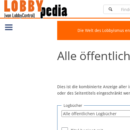
Die Welt des Lobbyismus e
Navigation
Alle öffentli
Über Lobbypedia
Inhalt A-Z
Artikel nach Kategorien
FAQ
Dies ist die kombinierte Anzeige aller
oder des Seitentitels eingeschränkt w
Spenden
Fördermitglied werden
Logbücher
Fehler melden
Vernetzen