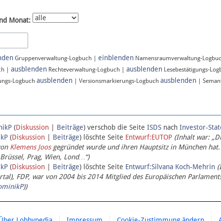
nd Monat:
nden
einblenden
Gruppenverwaltung-Logbuch |
Namensraumverwaltung-Logbu
ausblenden
ausblenden
ch |
Rechteverwaltung-Logbuch |
Lesebestätigungs-Lo
ausblenden
ausblenden
ungs-Logbuch
| Versionsmarkierungs-Logbuch
| Semant
nikP
(
Diskussion
|
Beiträge
)
verschob die Seite
ISDS
nach
Investor-Sta
ikP
(
Diskussion
|
Beiträge
)
löschte Seite
Entwurf:EUTOP
(Inhalt war: „D
von
Klemens Joos
gegründet wurde und ihren Hauptsitz in München hat.
 Brüssel, Prag, Wien, Lond…“)
ikP
(
Diskussion
|
Beiträge
)
löschte Seite
Entwurf:Silvana Koch-Mehrin
(
l), FDP, war von 2004 bis 2014 Mitglied des Europäischen Parlaments,
ominikP
))
Über Lobbypedia
Impressum
Cookie-Zustimmung ändern