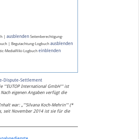
ausblenden
ch |
Seitenberechtigung-
ausblenden
gbuch | Begutachtung-Logbuch
einblenden
ic-MediaWiki-Logbuch
te-Dispute-Settlement
ie '''EUTOP International GmbH''' ist
 Nach eigenen Angaben verfügt die
Inhalt war: „'''Silvana Koch-Mehrin''' (*
 seit November 2014 ist sie für die
Analysedienste