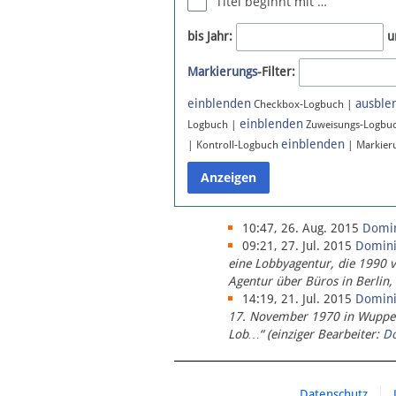
Titel beginnt mit …
Newsletter
bis Jahr:
u
Bluesky
Markierungs
-Filter:
Facebook
Instagram
einblenden
ausble
Checkbox-Logbuch |
einblenden
Logbuch |
Zuweisungs-Logbu
einblenden
| Kontroll-Logbuch
| Markier
10:47, 26. Aug. 2015
Domi
09:21, 27. Jul. 2015
Domin
eine Lobbyagentur, die 1990 
Agentur über Büros in Berlin,
14:19, 21. Jul. 2015
Domin
17. November 1970 in Wupperta
Lob…“ (einziger Bearbeiter:
D
Datenschutz