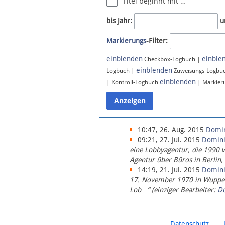
Titel beginnt mit …
Newsletter
bis Jahr:
u
Bluesky
Markierungs
-Filter:
Facebook
Instagram
einblenden
einble
Checkbox-Logbuch |
einblenden
Logbuch |
Zuweisungs-Logbu
einblenden
| Kontroll-Logbuch
| Markier
10:47, 26. Aug. 2015
Domi
09:21, 27. Jul. 2015
Domin
eine Lobbyagentur, die 1990 
Agentur über Büros in Berlin,
14:19, 21. Jul. 2015
Domin
17. November 1970 in Wupperta
Lob…“ (einziger Bearbeiter:
D
Datenschutz