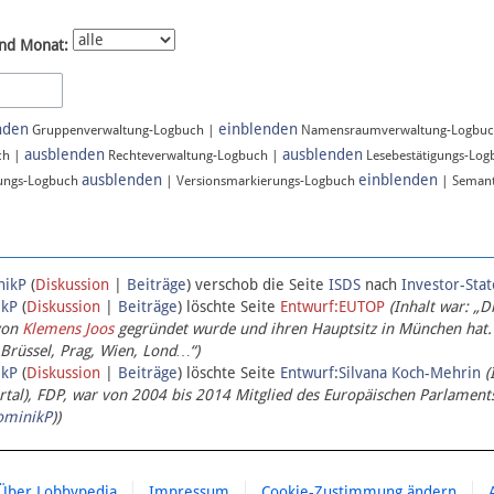
nd Monat:
nden
einblenden
Gruppenverwaltung-Logbuch |
Namensraumverwaltung-Logbu
ausblenden
ausblenden
ch |
Rechteverwaltung-Logbuch |
Lesebestätigungs-Lo
ausblenden
einblenden
ungs-Logbuch
| Versionsmarkierungs-Logbuch
| Semant
nikP
(
Diskussion
|
Beiträge
)
verschob die Seite
ISDS
nach
Investor-Sta
ikP
(
Diskussion
|
Beiträge
)
löschte Seite
Entwurf:EUTOP
(Inhalt war: „D
von
Klemens Joos
gegründet wurde und ihren Hauptsitz in München hat.
 Brüssel, Prag, Wien, Lond…“)
ikP
(
Diskussion
|
Beiträge
)
löschte Seite
Entwurf:Silvana Koch-Mehrin
(
l), FDP, war von 2004 bis 2014 Mitglied des Europäischen Parlaments,
ominikP
))
Über Lobbypedia
Impressum
Cookie-Zustimmung ändern