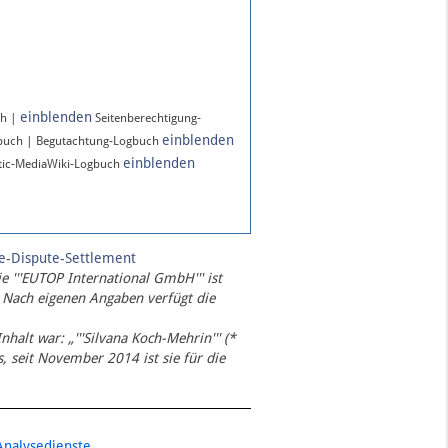
einblenden
ch |
Seitenberechtigung-
einblenden
gbuch | Begutachtung-Logbuch
einblenden
ic-MediaWiki-Logbuch
te-Dispute-Settlement
ie '''EUTOP International GmbH''' ist
 Nach eigenen Angaben verfügt die
Inhalt war: „'''Silvana Koch-Mehrin''' (*
 seit November 2014 ist sie für die
Analysedienste