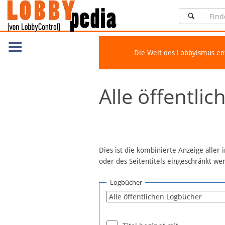
Die Welt des Lobbyismus e
Navigation
Alle öffentli
Über Lobbypedia
Inhalt A-Z
Artikel nach Kategorien
FAQ
Dies ist die kombinierte Anzeige aller
oder des Seitentitels eingeschränkt w
Spenden
Fördermitglied werden
Logbücher
Fehler melden
Vernetzen