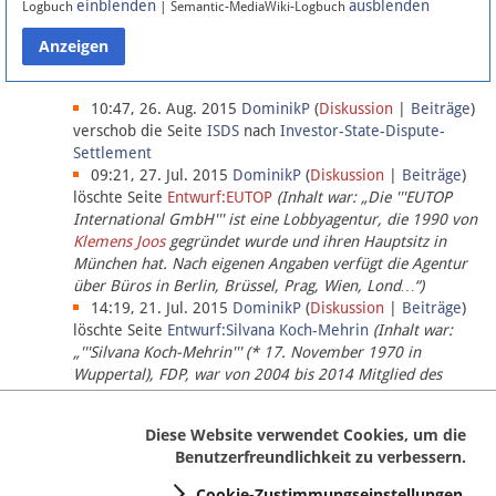
einblenden
ausblenden
Logbuch
| Semantic-MediaWiki-Logbuch
Datenschutz
Über Lobbypedia
10:47, 26. Aug. 2015
DominikP
(
Diskussion
|
Beiträge
)
verschob die Seite
ISDS
nach
Investor-State-Dispute-
Settlement
Impressum
09:21, 27. Jul. 2015
DominikP
(
Diskussion
|
Beiträge
)
löschte Seite
Entwurf:EUTOP
(Inhalt war: „Die '''EUTOP
International GmbH''' ist eine Lobbyagentur, die 1990 von
Klemens Joos
gegründet wurde und ihren Hauptsitz in
München hat. Nach eigenen Angaben verfügt die Agentur
über Büros in Berlin, Brüssel, Prag, Wien, Lond…“)
14:19, 21. Jul. 2015
DominikP
(
Diskussion
|
Beiträge
)
löschte Seite
Entwurf:Silvana Koch-Mehrin
(Inhalt war:
„'''Silvana Koch-Mehrin''' (* 17. November 1970 in
Wuppertal), FDP, war von 2004 bis 2014 Mitglied des
Europäischen Parlaments, seit November 2014 ist sie für
die Lob…“ (einziger Bearbeiter:
DominikP
))
Diese Website verwendet Cookies, um die
Benutzerfreundlichkeit zu verbessern.
Cookie-Zustimmungseinstellungen