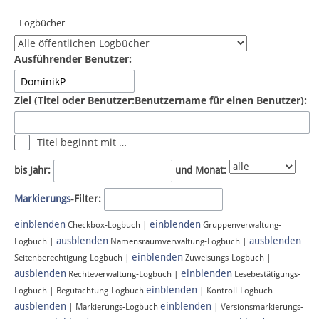
Spenden
Logbücher
Fördermitglied werden
Ausführender Benutzer:
Fehler melden
Ziel (Titel oder Benutzer:Benutzername für einen Benutzer):
Vernetzen
Titel beginnt mit …
Newsletter
bis Jahr:
und Monat:
Bluesky
Markierungs
-Filter:
einblenden
einblenden
Facebook
Checkbox-Logbuch |
Gruppenverwaltung-
ausblenden
ausblenden
Logbuch |
Namensraumverwaltung-Logbuch |
einblenden
Instagram
Seitenberechtigung-Logbuch |
Zuweisungs-Logbuch |
ausblenden
einblenden
Rechteverwaltung-Logbuch |
Lesebestätigungs-
einblenden
Logbuch | Begutachtung-Logbuch
| Kontroll-Logbuch
ausblenden
einblenden
| Markierungs-Logbuch
| Versionsmarkierungs-
Anmelden