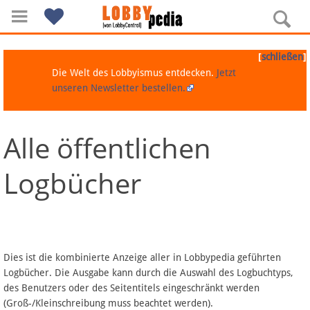
[
]
schließen
Die Welt des Lobbyismus entdecken.
Jetzt
unseren Newsletter bestellen.
Alle öffentlichen
Navigation
Logbücher
Über Lobbypedia
Inhalt A-Z
Artikel nach Kategorien
Dies ist die kombinierte Anzeige aller in Lobbypedia geführten
Logbücher. Die Ausgabe kann durch die Auswahl des Logbuchtyps,
FAQ
des Benutzers oder des Seitentitels eingeschränkt werden
(Groß-/Kleinschreibung muss beachtet werden).